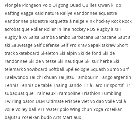
Plongée Plongeon Polo Qi gong Quad Quilles Qwan ki do
Rafting Ragga Raid nature Rallye Randonnée équestre
Randonnée pédestre Raquette à neige Rink hockey Rock Rock
acrobatique Roller Roller in line hockey ROS Rugby à XIII
Rugby à XV Salsa Samba Sambo Sarbacana Sarbacane Saut à
ski Sauvetage Self défense Self Pro Krav Sepak takraw Short
track Skateboard Skeleton Ski alpin Ski de fond Ski de
randonnée Ski de vitesse Ski nautique Ski sur herbe Ski
telemark Snowboard Softball Spéléologie Squash Sumo Surf
Taekwondo Taï chi chuan Taï jitsu Tambourin Tango argentin
Tennis Tennis de table Thaing Bando Tir à l'arc Tir sportif Tir
subaquatique Traîneaux Trampoline Triathlon Tumbling
Twirling baton ULM Ultimate Frisbee Viet vo dao Voile Vol à
voile Volley ball VTT Water polo Wing chun Yoga Yoseikan
bajutsu Yoseikan budo Arts Martiaux