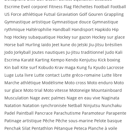
Escrime Eveil corporel Fitness Flag Fléchettes Football Football
US Force athlétique Futsal Giraviation Golf Gouren Grappling
Gymnastique artistique Gymnastique douce Gymnastique
rythmique Haltérophilie Handball Handisport Hapkido Hip
hop Hockey subaquatique Hockey sur gazon Hockey sur glace
Horse ball Hurling Iaïdo Jeet kune do Jetski Jiu-Jitsu brésilien
Jodo Jorkyball Joutes nautiques Ju-Jitsu traditionnel Judo Kali
Escrima Karaté Karting Kempo Kendo Kenjutsu Kick boxing
Kin ball Kite surf Kobudo Krav maga Kung fu Kyudo Lacrosse
Luge Luta livre Lutte contact Lutte gréco-romaine Lutte libre
Marche athlétique Modélisme Moto cross Moto enduro Moto
sur glace Moto trial Moto vitesse Motoneige Mountainboard
Musculation Nage avec palmes Nage en eau vive Naginata
Natation Natation synchronisée Netball Ninjutsu Nunchaku
Padel Paintball Pancrace Parachutisme Paramoteur Parapente
Patinage artistique Pêche Pêche sous-marine Pelote basque
Penchak Silat Pentathlon Pétanque Peteca Planche à voile