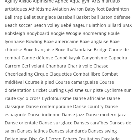
Agility Aikido Alpinisme Apnée Aqua gym Arts martiaux
artistiques Athlétisme Aviation Aviron Baby foot Badminton
Ball trap Ballet sur glace Baseball Basket ball Baton défense
Beach soccer Beach volley Bébé nageur Biathlon Billard BMX
Bobsleigh Bodyboard Boogie Woogie Boomerang Boule
lyonnaise Bowling Boxe américaine Boxe anglaise Boxe
chinoise Boxe française Boxe thaïlandaise Bridge Canne de
combat Canne défense Canoë kayak Canyonisme Capoeira
Carrom Cerf volant Chanbara Char à voile Chasse
Cheerleading Cirque Claquettes Combat libre Combat
médiéval Course à pied Course camarguaise Course
d'orientation Cricket Curling Cyclisme sur piste Cyclisme sur
route Cyclo-cross Cyclotourisme Danse africaine Danse
classique Danse contemporaine Danse country Danse
espagnole Danse indienne Danse jazz Danse modern jazz
Danse orientale Danse sur glace Danses caraïbes Danses de
salon Danses latines Danses standards Danses swing
Deltaplane Disc Golf Dozen Echecs Equitation Escalade