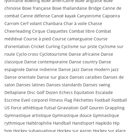
lyonnaise Bowling Boxe américaine Boxe anglaise Boxe
chinoise Boxe française Boxe thaïlandaise Bridge Canne de
combat Canne défense Canoë kayak Canyonisme Capoeira
Carrom Cerf volant Chanbara Char à voile Chasse
Cheerleading Cirque Claquettes Combat libre Combat
médiéval Course à pied Course camarguaise Course
d'orientation Cricket Curling Cyclisme sur piste Cyclisme sur
route Cyclo-cross Cyclotourisme Danse africaine Danse
classique Danse contemporaine Danse country Danse
espagnole Danse indienne Danse jazz Danse modern jazz
Danse orientale Danse sur glace Danses caraïbes Danses de
salon Danses latines Danses standards Danses swing
Deltaplane Disc Golf Dozen Echecs Equitation Escalade
Escrime Eveil corporel Fitness Flag Fléchettes Football Football
US Force athlétique Futsal Giraviation Golf Gouren Grappling
Gymnastique artistique Gymnastique douce Gymnastique
rythmique Haltérophilie Handball Handisport Hapkido Hip
hop Hockey subaquatique Hockey sur gazon Hockey sur glace