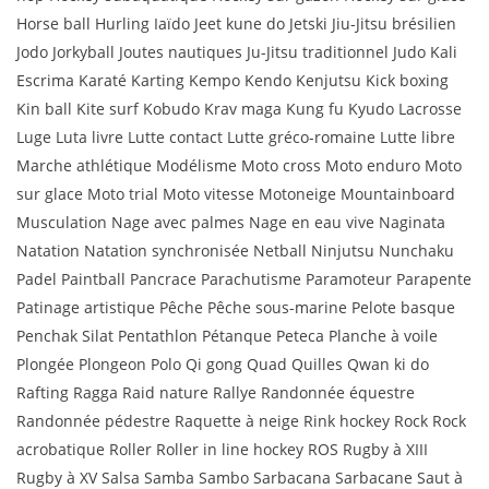
Horse ball Hurling Iaïdo Jeet kune do Jetski Jiu-Jitsu brésilien
Jodo Jorkyball Joutes nautiques Ju-Jitsu traditionnel Judo Kali
Escrima Karaté Karting Kempo Kendo Kenjutsu Kick boxing
Kin ball Kite surf Kobudo Krav maga Kung fu Kyudo Lacrosse
Luge Luta livre Lutte contact Lutte gréco-romaine Lutte libre
Marche athlétique Modélisme Moto cross Moto enduro Moto
sur glace Moto trial Moto vitesse Motoneige Mountainboard
Musculation Nage avec palmes Nage en eau vive Naginata
Natation Natation synchronisée Netball Ninjutsu Nunchaku
Padel Paintball Pancrace Parachutisme Paramoteur Parapente
Patinage artistique Pêche Pêche sous-marine Pelote basque
Penchak Silat Pentathlon Pétanque Peteca Planche à voile
Plongée Plongeon Polo Qi gong Quad Quilles Qwan ki do
Rafting Ragga Raid nature Rallye Randonnée équestre
Randonnée pédestre Raquette à neige Rink hockey Rock Rock
acrobatique Roller Roller in line hockey ROS Rugby à XIII
Rugby à XV Salsa Samba Sambo Sarbacana Sarbacane Saut à