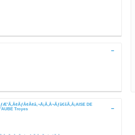
Æ’Ã‚Â¢ÃƒÂ¢Ã¢â‚¬Å¡Ã‚Â¬Ãƒâ€šÃ‚Â¡AISE DE
AUBE Troyes