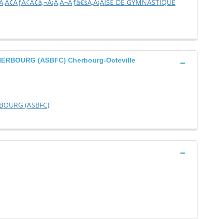
Ã‚Â¢ÃƒÂ¢Ã¢â‚¬Å¡Ã‚Â¬Ãƒâ€šÃ‚Â¡AISE DE GYMNASTIQUE
ERBOURG (ASBFC) Cherbourg-Octeville
BOURG (ASBFC)