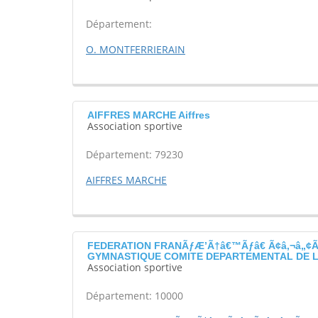
Département:
O. MONTFERRIERAIN
AIFFRES MARCHE Aiffres
Association sportive
Département: 79230
AIFFRES MARCHE
FEDERATION FRANÃƒÆ’Ã†â€™Ãƒâ€ Ã¢â‚¬â„¢Ãƒ
GYMNASTIQUE COMITE DEPARTEMENTAL DE L'
Association sportive
Département: 10000