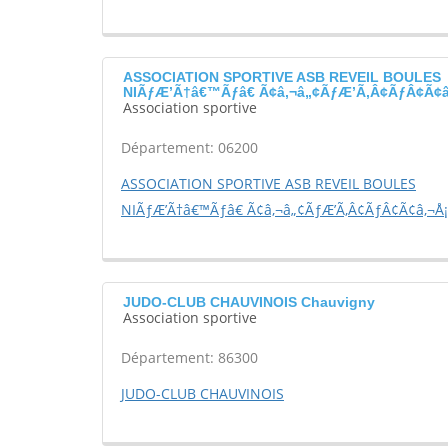
ASSOCIATION SPORTIVE ASB REVEIL BOULES
NIÃƒÆ’Ã†â€™Ãƒâ€ Ã¢â‚¬â„¢ÃƒÆ’Ã‚Â¢ÃƒÂ¢Ã¢â
Association sportive
Département: 06200
ASSOCIATION SPORTIVE ASB REVEIL BOULES
NIÃƒÆ’Ã†â€™Ãƒâ€ Ã¢â‚¬â„¢ÃƒÆ’Ã‚Â¢ÃƒÂ¢Ã¢â‚¬Å¡
JUDO-CLUB CHAUVINOIS Chauvigny
Association sportive
Département: 86300
JUDO-CLUB CHAUVINOIS