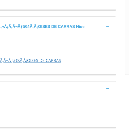
‚¬Å¡Ã‚Â¬Ãƒâ€šÃ‚Â¡OISES DE CARRAS Nice
Ã‚Â¬Ãƒâ€šÃ‚Â¡OISES DE CARRAS