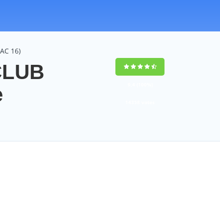
AC 16)
CLUB
9,4
(100%)
e
14358
votes