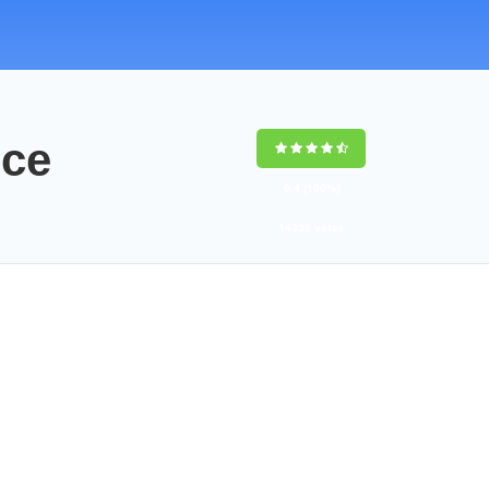
nce
9,4
(100%)
14358
votes