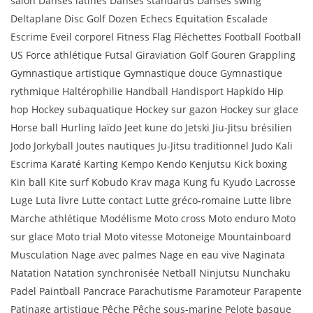
salon Danses latines Danses standards Danses swing
Deltaplane Disc Golf Dozen Echecs Equitation Escalade
Escrime Eveil corporel Fitness Flag Fléchettes Football Football
US Force athlétique Futsal Giraviation Golf Gouren Grappling
Gymnastique artistique Gymnastique douce Gymnastique
rythmique Haltérophilie Handball Handisport Hapkido Hip
hop Hockey subaquatique Hockey sur gazon Hockey sur glace
Horse ball Hurling Iaïdo Jeet kune do Jetski Jiu-Jitsu brésilien
Jodo Jorkyball Joutes nautiques Ju-Jitsu traditionnel Judo Kali
Escrima Karaté Karting Kempo Kendo Kenjutsu Kick boxing
Kin ball Kite surf Kobudo Krav maga Kung fu Kyudo Lacrosse
Luge Luta livre Lutte contact Lutte gréco-romaine Lutte libre
Marche athlétique Modélisme Moto cross Moto enduro Moto
sur glace Moto trial Moto vitesse Motoneige Mountainboard
Musculation Nage avec palmes Nage en eau vive Naginata
Natation Natation synchronisée Netball Ninjutsu Nunchaku
Padel Paintball Pancrace Parachutisme Paramoteur Parapente
Patinage artistique Pêche Pêche sous-marine Pelote basque