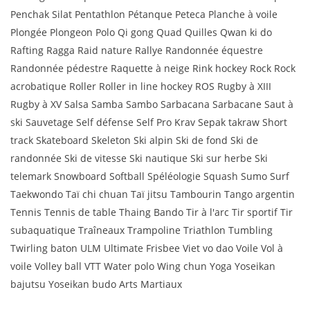
Penchak Silat Pentathlon Pétanque Peteca Planche à voile
Plongée Plongeon Polo Qi gong Quad Quilles Qwan ki do
Rafting Ragga Raid nature Rallye Randonnée équestre
Randonnée pédestre Raquette à neige Rink hockey Rock Rock
acrobatique Roller Roller in line hockey ROS Rugby à XIII
Rugby à XV Salsa Samba Sambo Sarbacana Sarbacane Saut à
ski Sauvetage Self défense Self Pro Krav Sepak takraw Short
track Skateboard Skeleton Ski alpin Ski de fond Ski de
randonnée Ski de vitesse Ski nautique Ski sur herbe Ski
telemark Snowboard Softball Spéléologie Squash Sumo Surf
Taekwondo Taï chi chuan Taï jitsu Tambourin Tango argentin
Tennis Tennis de table Thaing Bando Tir à l'arc Tir sportif Tir
subaquatique Traîneaux Trampoline Triathlon Tumbling
Twirling baton ULM Ultimate Frisbee Viet vo dao Voile Vol à
voile Volley ball VTT Water polo Wing chun Yoga Yoseikan
bajutsu Yoseikan budo Arts Martiaux