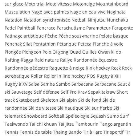
sur glace Moto trial Moto vitesse Motoneige Mountainboard
Musculation Nage avec palmes Nage en eau vive Naginata
Natation Natation synchronisée Netball Ninjutsu Nunchaku
Padel Paintball Pancrace Parachutisme Paramoteur Parapente
Patinage artistique Pêche Pêche sous-marine Pelote basque
Penchak Silat Pentathlon Pétanque Peteca Planche à voile
Plongée Plongeon Polo Qi gong Quad Quilles Qwan ki do
Rafting Ragga Raid nature Rallye Randonnée équestre
Randonnée pédestre Raquette à neige Rink hockey Rock Rock
acrobatique Roller Roller in line hockey ROS Rugby à XIII
Rugby à XV Salsa Samba Sambo Sarbacana Sarbacane Saut à
ski Sauvetage Self défense Self Pro Krav Sepak takraw Short
track Skateboard Skeleton Ski alpin Ski de fond Ski de
randonnée Ski de vitesse Ski nautique Ski sur herbe Ski
telemark Snowboard Softball Spéléologie Squash Sumo Surf
Taekwondo Taï chi chuan Taï jitsu Tambourin Tango argentin
Tennis Tennis de table Thaing Bando Tir à l'arc Tir sportif Tir