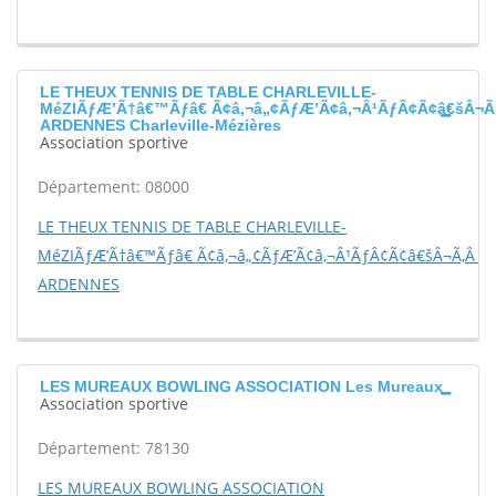
LE THEUX TENNIS DE TABLE CHARLEVILLE-
MéZIÃƒÆ’Ã†â€™Ãƒâ€ Ã¢â‚¬â„¢ÃƒÆ’Ã¢â‚¬Â¹ÃƒÂ¢Ã¢â€šÂ¬Ã
ARDENNES Charleville-Mézières
Association sportive
Département: 08000
LE THEUX TENNIS DE TABLE CHARLEVILLE-
MéZIÃƒÆ’Ã†â€™Ãƒâ€ Ã¢â‚¬â„¢ÃƒÆ’Ã¢â‚¬Â¹ÃƒÂ¢Ã¢â€šÂ¬Ã‚Â R
ARDENNES
LES MUREAUX BOWLING ASSOCIATION Les Mureaux
Association sportive
Département: 78130
LES MUREAUX BOWLING ASSOCIATION