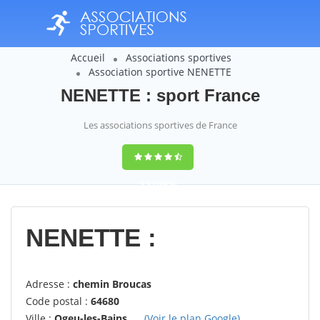
Accueil
Associations sportives
Association sportive NENETTE
NENETTE : sport France
Les associations sportives de France
9,4
(100%)
14358
votes
NENETTE :
Adresse :
chemin Broucas
Code postal :
64680
Ville :
Ogeu-les-Bains
(Voir le plan Google)