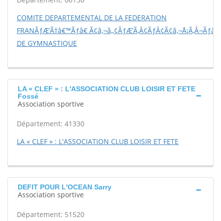
COMITE DEPARTEMENTAL DE LA FEDERATION
FRANÃƒÆ’Ã†â€™Ãƒâ€ Ã¢â‚¬â„¢ÃƒÆ’Ã‚Â¢ÃƒÂ¢Ã¢â‚¬Å¡Ã‚Â¬Ãƒâ€š
DE GYMNASTIQUE
LA « CLEF » : L'ASSOCIATION CLUB LOISIR ET FETE
Fossé
Association sportive
Département: 41330
LA « CLEF » : L'ASSOCIATION CLUB LOISIR ET FETE
DEFIT POUR L'OCEAN Sarry
Association sportive
Département: 51520