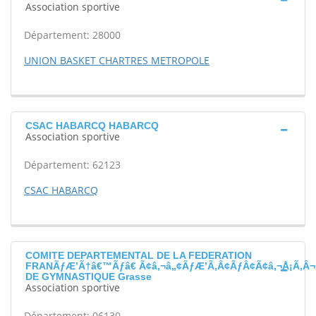
Association sportive
Département: 28000
UNION BASKET CHARTRES METROPOLE
CSAC HABARCQ HABARCQ
Association sportive
Département: 62123
CSAC HABARCQ
COMITE DEPARTEMENTAL DE LA FEDERATION
FRANÃƒÆ’Ã†â€™Ãƒâ€ Ã¢â‚¬â„¢ÃƒÆ’Ã‚Â¢ÃƒÂ¢Ã¢â‚¬Å¡Ã‚Â¬
DE GYMNASTIQUE Grasse
Association sportive
Département: 06130