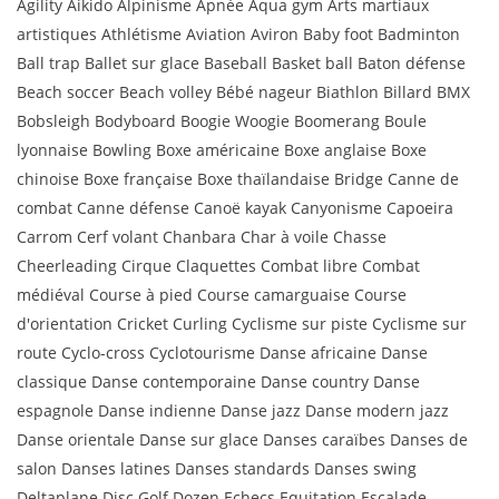
Agility Aikido Alpinisme Apnée Aqua gym Arts martiaux
artistiques Athlétisme Aviation Aviron Baby foot Badminton
Ball trap Ballet sur glace Baseball Basket ball Baton défense
Beach soccer Beach volley Bébé nageur Biathlon Billard BMX
Bobsleigh Bodyboard Boogie Woogie Boomerang Boule
lyonnaise Bowling Boxe américaine Boxe anglaise Boxe
chinoise Boxe française Boxe thaïlandaise Bridge Canne de
combat Canne défense Canoë kayak Canyonisme Capoeira
Carrom Cerf volant Chanbara Char à voile Chasse
Cheerleading Cirque Claquettes Combat libre Combat
médiéval Course à pied Course camarguaise Course
d'orientation Cricket Curling Cyclisme sur piste Cyclisme sur
route Cyclo-cross Cyclotourisme Danse africaine Danse
classique Danse contemporaine Danse country Danse
espagnole Danse indienne Danse jazz Danse modern jazz
Danse orientale Danse sur glace Danses caraïbes Danses de
salon Danses latines Danses standards Danses swing
Deltaplane Disc Golf Dozen Echecs Equitation Escalade