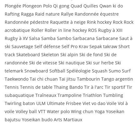
Plongée Plongeon Polo Qi gong Quad Quilles Qwan ki do
Rafting Ragga Raid nature Rallye Randonnée équestre
Randonnée pédestre Raquette à neige Rink hockey Rock Rock
acrobatique Roller Roller in line hockey ROS Rugby à XIII
Rugby à XV Salsa Samba Sambo Sarbacana Sarbacane Saut à
ski Sauvetage Self défense Self Pro Krav Sepak takraw Short
track Skateboard Skeleton Ski alpin Ski de fond Ski de
randonnée Ski de vitesse Ski nautique Ski sur herbe Ski
telemark Snowboard Softball Spéléologie Squash Sumo Surf
Taekwondo Taï chi chuan Taï jitsu Tambourin Tango argentin
Tennis Tennis de table Thaing Bando Tir à l'arc Tir sportif Tir
subaquatique Traîneaux Trampoline Triathlon Tumbling
Twirling baton ULM Ultimate Frisbee Viet vo dao Voile Vol à
voile Volley ball VTT Water polo Wing chun Yoga Yoseikan
bajutsu Yoseikan budo Arts Martiaux