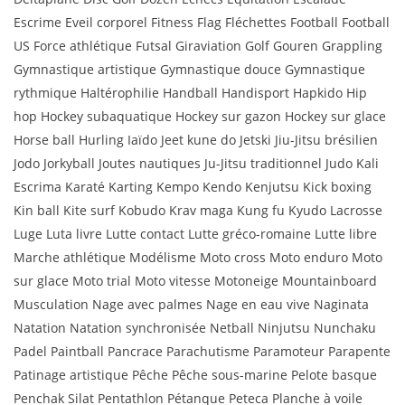
Escrime Eveil corporel Fitness Flag Fléchettes Football Football
US Force athlétique Futsal Giraviation Golf Gouren Grappling
Gymnastique artistique Gymnastique douce Gymnastique
rythmique Haltérophilie Handball Handisport Hapkido Hip
hop Hockey subaquatique Hockey sur gazon Hockey sur glace
Horse ball Hurling Iaïdo Jeet kune do Jetski Jiu-Jitsu brésilien
Jodo Jorkyball Joutes nautiques Ju-Jitsu traditionnel Judo Kali
Escrima Karaté Karting Kempo Kendo Kenjutsu Kick boxing
Kin ball Kite surf Kobudo Krav maga Kung fu Kyudo Lacrosse
Luge Luta livre Lutte contact Lutte gréco-romaine Lutte libre
Marche athlétique Modélisme Moto cross Moto enduro Moto
sur glace Moto trial Moto vitesse Motoneige Mountainboard
Musculation Nage avec palmes Nage en eau vive Naginata
Natation Natation synchronisée Netball Ninjutsu Nunchaku
Padel Paintball Pancrace Parachutisme Paramoteur Parapente
Patinage artistique Pêche Pêche sous-marine Pelote basque
Penchak Silat Pentathlon Pétanque Peteca Planche à voile