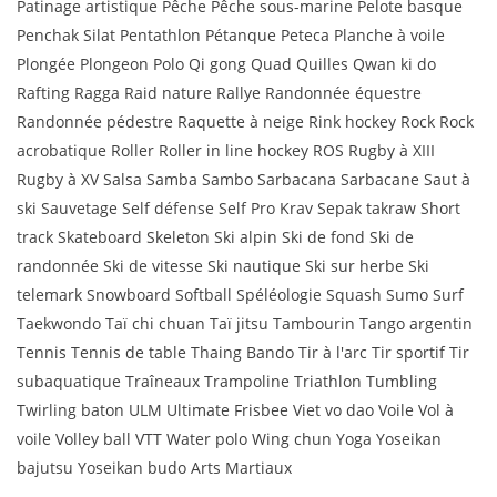
Patinage artistique Pêche Pêche sous-marine Pelote basque
Penchak Silat Pentathlon Pétanque Peteca Planche à voile
Plongée Plongeon Polo Qi gong Quad Quilles Qwan ki do
Rafting Ragga Raid nature Rallye Randonnée équestre
Randonnée pédestre Raquette à neige Rink hockey Rock Rock
acrobatique Roller Roller in line hockey ROS Rugby à XIII
Rugby à XV Salsa Samba Sambo Sarbacana Sarbacane Saut à
ski Sauvetage Self défense Self Pro Krav Sepak takraw Short
track Skateboard Skeleton Ski alpin Ski de fond Ski de
randonnée Ski de vitesse Ski nautique Ski sur herbe Ski
telemark Snowboard Softball Spéléologie Squash Sumo Surf
Taekwondo Taï chi chuan Taï jitsu Tambourin Tango argentin
Tennis Tennis de table Thaing Bando Tir à l'arc Tir sportif Tir
subaquatique Traîneaux Trampoline Triathlon Tumbling
Twirling baton ULM Ultimate Frisbee Viet vo dao Voile Vol à
voile Volley ball VTT Water polo Wing chun Yoga Yoseikan
bajutsu Yoseikan budo Arts Martiaux