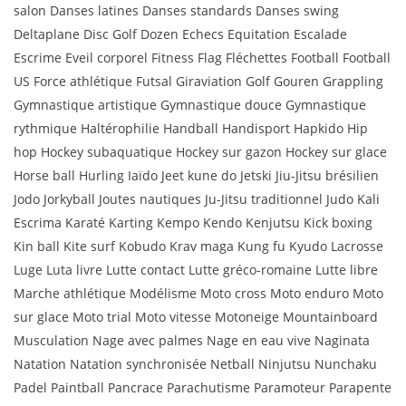
salon Danses latines Danses standards Danses swing
Deltaplane Disc Golf Dozen Echecs Equitation Escalade
Escrime Eveil corporel Fitness Flag Fléchettes Football Football
US Force athlétique Futsal Giraviation Golf Gouren Grappling
Gymnastique artistique Gymnastique douce Gymnastique
rythmique Haltérophilie Handball Handisport Hapkido Hip
hop Hockey subaquatique Hockey sur gazon Hockey sur glace
Horse ball Hurling Iaïdo Jeet kune do Jetski Jiu-Jitsu brésilien
Jodo Jorkyball Joutes nautiques Ju-Jitsu traditionnel Judo Kali
Escrima Karaté Karting Kempo Kendo Kenjutsu Kick boxing
Kin ball Kite surf Kobudo Krav maga Kung fu Kyudo Lacrosse
Luge Luta livre Lutte contact Lutte gréco-romaine Lutte libre
Marche athlétique Modélisme Moto cross Moto enduro Moto
sur glace Moto trial Moto vitesse Motoneige Mountainboard
Musculation Nage avec palmes Nage en eau vive Naginata
Natation Natation synchronisée Netball Ninjutsu Nunchaku
Padel Paintball Pancrace Parachutisme Paramoteur Parapente