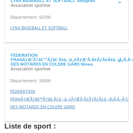
LYNX BASEBALL ET SOFTBALL Valognes
Association sportive
Département: 50700
LYNX BASEBALL ET SOFTBALL
FEDERATION
FRANÃƒÆ’Ã†â€™Ãƒâ€ Ã¢â‚¬â„¢ÃƒÆ’Ã‚Â¢ÃƒÂ¢Ã¢â‚¬Å¡Ã‚Â¬
DES MOTARDS EN COLERE GARD Nîmes
Association sportive
Département: 30000
FEDERATION
FRANÃƒÆ’Ã†â€™Ãƒâ€ Ã¢â‚¬â„¢ÃƒÆ’Ã‚Â¢ÃƒÂ¢Ã¢â‚¬Å¡Ã‚Â¬Ãƒâ€š
DES MOTARDS EN COLERE GARD
Liste de sport :