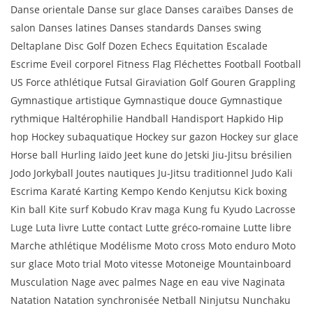
Danse orientale Danse sur glace Danses caraïbes Danses de
salon Danses latines Danses standards Danses swing
Deltaplane Disc Golf Dozen Echecs Equitation Escalade
Escrime Eveil corporel Fitness Flag Fléchettes Football Football
US Force athlétique Futsal Giraviation Golf Gouren Grappling
Gymnastique artistique Gymnastique douce Gymnastique
rythmique Haltérophilie Handball Handisport Hapkido Hip
hop Hockey subaquatique Hockey sur gazon Hockey sur glace
Horse ball Hurling Iaïdo Jeet kune do Jetski Jiu-Jitsu brésilien
Jodo Jorkyball Joutes nautiques Ju-Jitsu traditionnel Judo Kali
Escrima Karaté Karting Kempo Kendo Kenjutsu Kick boxing
Kin ball Kite surf Kobudo Krav maga Kung fu Kyudo Lacrosse
Luge Luta livre Lutte contact Lutte gréco-romaine Lutte libre
Marche athlétique Modélisme Moto cross Moto enduro Moto
sur glace Moto trial Moto vitesse Motoneige Mountainboard
Musculation Nage avec palmes Nage en eau vive Naginata
Natation Natation synchronisée Netball Ninjutsu Nunchaku