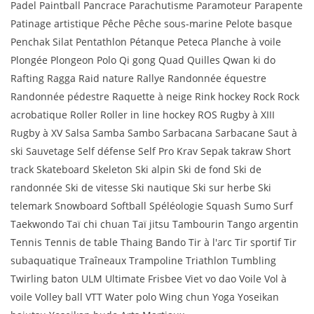
Padel Paintball Pancrace Parachutisme Paramoteur Parapente
Patinage artistique Pêche Pêche sous-marine Pelote basque
Penchak Silat Pentathlon Pétanque Peteca Planche à voile
Plongée Plongeon Polo Qi gong Quad Quilles Qwan ki do
Rafting Ragga Raid nature Rallye Randonnée équestre
Randonnée pédestre Raquette à neige Rink hockey Rock Rock
acrobatique Roller Roller in line hockey ROS Rugby à XIII
Rugby à XV Salsa Samba Sambo Sarbacana Sarbacane Saut à
ski Sauvetage Self défense Self Pro Krav Sepak takraw Short
track Skateboard Skeleton Ski alpin Ski de fond Ski de
randonnée Ski de vitesse Ski nautique Ski sur herbe Ski
telemark Snowboard Softball Spéléologie Squash Sumo Surf
Taekwondo Taï chi chuan Taï jitsu Tambourin Tango argentin
Tennis Tennis de table Thaing Bando Tir à l'arc Tir sportif Tir
subaquatique Traîneaux Trampoline Triathlon Tumbling
Twirling baton ULM Ultimate Frisbee Viet vo dao Voile Vol à
voile Volley ball VTT Water polo Wing chun Yoga Yoseikan