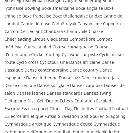
Bobsleigh Bodyboard Boogie Woogie Boomerang Boule
lyonnaise Bowling Boxe américaine Boxe anglaise Boxe
chinoise Boxe française Boxe thaïlandaise Bridge Canne de
combat Canne défense Canoë kayak Canyonisme Capoeira
Carrom Cerf volant Chanbara Char à voile Chasse
Cheerleading Cirque Claquettes Combat libre Combat
médiéval Course à pied Course camarguaise Course
d'orientation Cricket Curling Cyclisme sur piste Cyclisme sur
route Cyclo-cross Cyclotourisme Danse africaine Danse
classique Danse contemporaine Danse country Danse
espagnole Danse indienne Danse jazz Danse modern jazz
Danse orientale Danse sur glace Danses caraïbes Danses de
salon Danses latines Danses standards Danses swing
Deltaplane Disc Golf Dozen Echecs Equitation Escalade
Escrime Eveil corporel Fitness Flag Fléchettes Football Football
US Force athlétique Futsal Giraviation Golf Gouren Grappling
Gymnastique artistique Gymnastique douce Gymnastique
rythmique Haltérophilie Handball Handisport Hapkido Hip