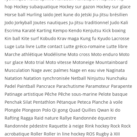
hop Hockey subaquatique Hockey sur gazon Hockey sur glace
Horse ball Hurling Iaïdo Jeet kune do Jetski Jiu-Jitsu brésilien
Jodo Jorkyball Joutes nautiques Ju-Jitsu traditionnel Judo Kali
Escrima Karaté Karting Kempo Kendo Kenjutsu Kick boxing
Kin ball Kite surf Kobudo Krav maga Kung fu Kyudo Lacrosse
Luge Luta livre Lutte contact Lutte gréco-romaine Lutte libre
Marche athlétique Modélisme Moto cross Moto enduro Moto
sur glace Moto trial Moto vitesse Motoneige Mountainboard
Musculation Nage avec palmes Nage en eau vive Naginata
Natation Natation synchronisée Netball Ninjutsu Nunchaku
Padel Paintball Pancrace Parachutisme Paramoteur Parapente
Patinage artistique Pêche Pêche sous-marine Pelote basque
Penchak Silat Pentathlon Pétanque Peteca Planche à voile
Plongée Plongeon Polo Qi gong Quad Quilles Qwan ki do
Rafting Ragga Raid nature Rallye Randonnée équestre
Randonnée pédestre Raquette à neige Rink hockey Rock Rock
acrobatique Roller Roller in line hockey ROS Rugby à XIII