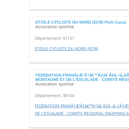
ETOILE CYCLISTE DU NORD (ECN) Petit-Canal
Association sportive
Département: 97131
ETOILE CYCLISTE DU NORD (ECN)
FEDERATION FRANÃƒÆ’Ã†â€™Ãƒâ€ Ã¢â‚¬â„¢Ãƒ
MONTAGNE ET DE L'ESCALADE - COMITE REGI
Association sportive
Département: 38100
FEDERATION FRANÃƒÆ’Ã†â€™Ãƒâ€ Ã¢â‚¬â„¢ÃƒÆ’Ã
DE L'ESCALADE - COMITE REGIONAL DAUPHINé-S