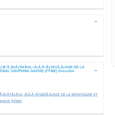
Æ’Ã‚Â¢ÃƒÂ¢Ã¢â‚¬Å¡Ã‚Â¬Ãƒâ€šÃ‚Â¡AISE DE LA
ONAL DAUPHINé-SAVOIE (FFME) Grenoble
‚Â¢ÃƒÂ¢Ã¢â‚¬Å¡Ã‚Â¬Ãƒâ€šÃ‚Â¡AISE DE LA MONTAGNE ET
AVOIE (FFME)