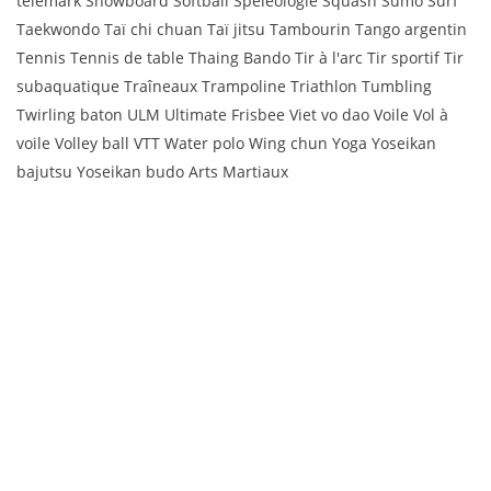
telemark Snowboard Softball Spéléologie Squash Sumo Surf
Taekwondo Taï chi chuan Taï jitsu Tambourin Tango argentin
Tennis Tennis de table Thaing Bando Tir à l'arc Tir sportif Tir
subaquatique Traîneaux Trampoline Triathlon Tumbling
Twirling baton ULM Ultimate Frisbee Viet vo dao Voile Vol à
voile Volley ball VTT Water polo Wing chun Yoga Yoseikan
bajutsu Yoseikan budo Arts Martiaux