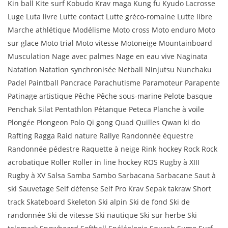
Kin ball Kite surf Kobudo Krav maga Kung fu Kyudo Lacrosse
Luge Luta livre Lutte contact Lutte gréco-romaine Lutte libre
Marche athlétique Modélisme Moto cross Moto enduro Moto
sur glace Moto trial Moto vitesse Motoneige Mountainboard
Musculation Nage avec palmes Nage en eau vive Naginata
Natation Natation synchronisée Netball Ninjutsu Nunchaku
Padel Paintball Pancrace Parachutisme Paramoteur Parapente
Patinage artistique Pêche Pêche sous-marine Pelote basque
Penchak Silat Pentathlon Pétanque Peteca Planche à voile
Plongée Plongeon Polo Qi gong Quad Quilles Qwan ki do
Rafting Ragga Raid nature Rallye Randonnée équestre
Randonnée pédestre Raquette à neige Rink hockey Rock Rock
acrobatique Roller Roller in line hockey ROS Rugby à XIII
Rugby à XV Salsa Samba Sambo Sarbacana Sarbacane Saut à
ski Sauvetage Self défense Self Pro Krav Sepak takraw Short
track Skateboard Skeleton Ski alpin Ski de fond Ski de
randonnée Ski de vitesse Ski nautique Ski sur herbe Ski