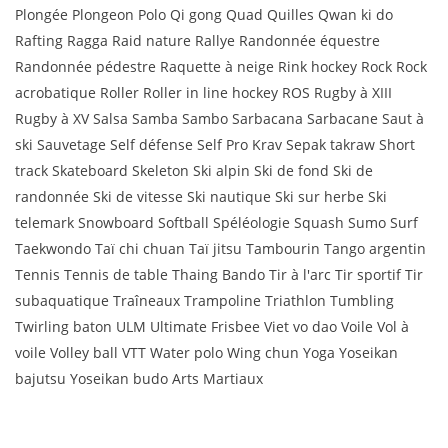
Plongée Plongeon Polo Qi gong Quad Quilles Qwan ki do
Rafting Ragga Raid nature Rallye Randonnée équestre
Randonnée pédestre Raquette à neige Rink hockey Rock Rock
acrobatique Roller Roller in line hockey ROS Rugby à XIII
Rugby à XV Salsa Samba Sambo Sarbacana Sarbacane Saut à
ski Sauvetage Self défense Self Pro Krav Sepak takraw Short
track Skateboard Skeleton Ski alpin Ski de fond Ski de
randonnée Ski de vitesse Ski nautique Ski sur herbe Ski
telemark Snowboard Softball Spéléologie Squash Sumo Surf
Taekwondo Taï chi chuan Taï jitsu Tambourin Tango argentin
Tennis Tennis de table Thaing Bando Tir à l'arc Tir sportif Tir
subaquatique Traîneaux Trampoline Triathlon Tumbling
Twirling baton ULM Ultimate Frisbee Viet vo dao Voile Vol à
voile Volley ball VTT Water polo Wing chun Yoga Yoseikan
bajutsu Yoseikan budo Arts Martiaux