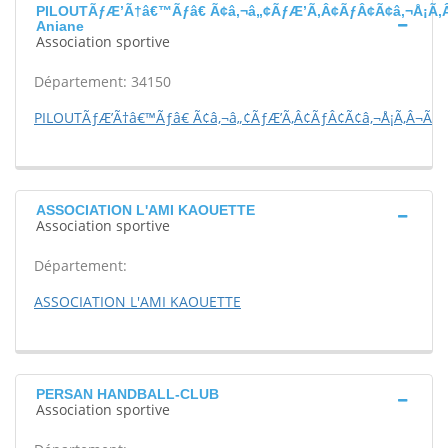
PILOUTÃƒÆ’Ã†â€™Ãƒâ€ Ã¢â‚¬â„¢ÃƒÆ’Ã‚Â¢ÃƒÂ¢Ã¢â‚¬Å¡Ã‚Â
Aniane
Association sportive
Département: 34150
PILOUTÃƒÆ’Ã†â€™Ãƒâ€ Ã¢â‚¬â„¢ÃƒÆ’Ã‚Â¢ÃƒÂ¢Ã¢â‚¬Å¡Ã‚Â¬Ãƒâ
ASSOCIATION L'AMI KAOUETTE
Association sportive
Département:
ASSOCIATION L'AMI KAOUETTE
PERSAN HANDBALL-CLUB
Association sportive