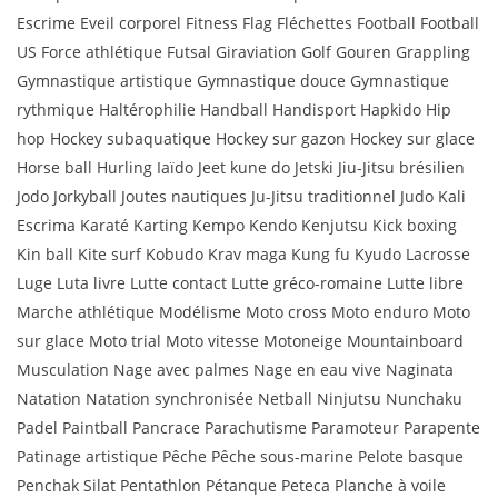
Escrime Eveil corporel Fitness Flag Fléchettes Football Football
US Force athlétique Futsal Giraviation Golf Gouren Grappling
Gymnastique artistique Gymnastique douce Gymnastique
rythmique Haltérophilie Handball Handisport Hapkido Hip
hop Hockey subaquatique Hockey sur gazon Hockey sur glace
Horse ball Hurling Iaïdo Jeet kune do Jetski Jiu-Jitsu brésilien
Jodo Jorkyball Joutes nautiques Ju-Jitsu traditionnel Judo Kali
Escrima Karaté Karting Kempo Kendo Kenjutsu Kick boxing
Kin ball Kite surf Kobudo Krav maga Kung fu Kyudo Lacrosse
Luge Luta livre Lutte contact Lutte gréco-romaine Lutte libre
Marche athlétique Modélisme Moto cross Moto enduro Moto
sur glace Moto trial Moto vitesse Motoneige Mountainboard
Musculation Nage avec palmes Nage en eau vive Naginata
Natation Natation synchronisée Netball Ninjutsu Nunchaku
Padel Paintball Pancrace Parachutisme Paramoteur Parapente
Patinage artistique Pêche Pêche sous-marine Pelote basque
Penchak Silat Pentathlon Pétanque Peteca Planche à voile