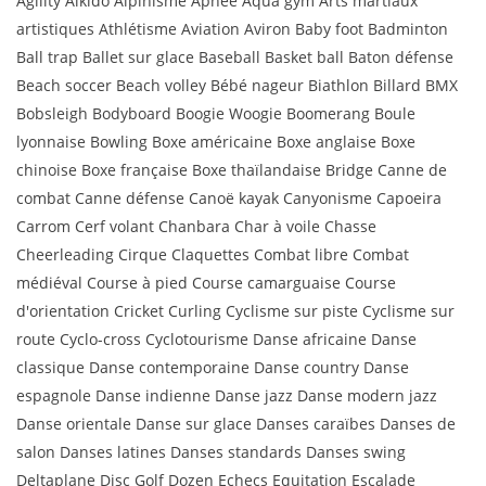
Agility Aikido Alpinisme Apnée Aqua gym Arts martiaux
artistiques Athlétisme Aviation Aviron Baby foot Badminton
Ball trap Ballet sur glace Baseball Basket ball Baton défense
Beach soccer Beach volley Bébé nageur Biathlon Billard BMX
Bobsleigh Bodyboard Boogie Woogie Boomerang Boule
lyonnaise Bowling Boxe américaine Boxe anglaise Boxe
chinoise Boxe française Boxe thaïlandaise Bridge Canne de
combat Canne défense Canoë kayak Canyonisme Capoeira
Carrom Cerf volant Chanbara Char à voile Chasse
Cheerleading Cirque Claquettes Combat libre Combat
médiéval Course à pied Course camarguaise Course
d'orientation Cricket Curling Cyclisme sur piste Cyclisme sur
route Cyclo-cross Cyclotourisme Danse africaine Danse
classique Danse contemporaine Danse country Danse
espagnole Danse indienne Danse jazz Danse modern jazz
Danse orientale Danse sur glace Danses caraïbes Danses de
salon Danses latines Danses standards Danses swing
Deltaplane Disc Golf Dozen Echecs Equitation Escalade