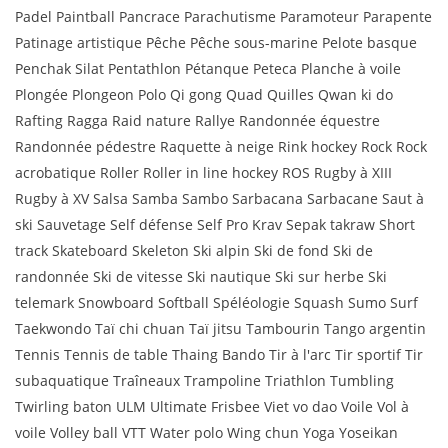
Padel Paintball Pancrace Parachutisme Paramoteur Parapente
Patinage artistique Pêche Pêche sous-marine Pelote basque
Penchak Silat Pentathlon Pétanque Peteca Planche à voile
Plongée Plongeon Polo Qi gong Quad Quilles Qwan ki do
Rafting Ragga Raid nature Rallye Randonnée équestre
Randonnée pédestre Raquette à neige Rink hockey Rock Rock
acrobatique Roller Roller in line hockey ROS Rugby à XIII
Rugby à XV Salsa Samba Sambo Sarbacana Sarbacane Saut à
ski Sauvetage Self défense Self Pro Krav Sepak takraw Short
track Skateboard Skeleton Ski alpin Ski de fond Ski de
randonnée Ski de vitesse Ski nautique Ski sur herbe Ski
telemark Snowboard Softball Spéléologie Squash Sumo Surf
Taekwondo Taï chi chuan Taï jitsu Tambourin Tango argentin
Tennis Tennis de table Thaing Bando Tir à l'arc Tir sportif Tir
subaquatique Traîneaux Trampoline Triathlon Tumbling
Twirling baton ULM Ultimate Frisbee Viet vo dao Voile Vol à
voile Volley ball VTT Water polo Wing chun Yoga Yoseikan