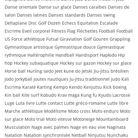
Danse orientale Danse sur glace Danses caraïbes Danses de
salon Danses latines Danses standards Danses swing
Deltaplane Disc Golf Dozen Echecs Equitation Escalade
Escrime Eveil corporel Fitness Flag Fléchettes Football Football
US Force athlétique Futsal Giraviation Golf Gouren Grappling
Gymnastique artistique Gymnastique douce Gymnastique
rythmique Haltérophilie Handball Handisport Hapkido Hip
hop Hockey subaquatique Hockey sur gazon Hockey sur glace
Horse ball Hurling Iaïdo Jeet kune do Jetski Jiu-Jitsu brésilien
Jodo Jorkyball Joutes nautiques Ju-Jitsu traditionnel Judo Kali
Escrima Karaté Karting Kempo Kendo Kenjutsu Kick boxing
Kin ball Kite surf Kobudo Krav maga Kung fu Kyudo Lacrosse
Luge Luta livre Lutte contact Lutte gréco-romaine Lutte libre
Marche athlétique Modélisme Moto cross Moto enduro Moto
sur glace Moto trial Moto vitesse Motoneige Mountainboard
Musculation Nage avec palmes Nage en eau vive Naginata
Natation Natation synchronisée Netball Ninjutsu Nunchaku