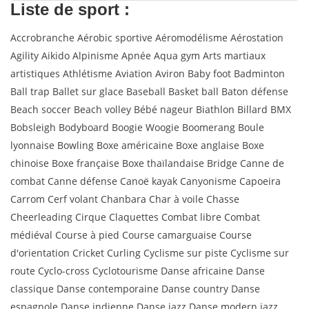
Liste de sport :
Accrobranche Aérobic sportive Aéromodélisme Aérostation
Agility Aikido Alpinisme Apnée Aqua gym Arts martiaux
artistiques Athlétisme Aviation Aviron Baby foot Badminton
Ball trap Ballet sur glace Baseball Basket ball Baton défense
Beach soccer Beach volley Bébé nageur Biathlon Billard BMX
Bobsleigh Bodyboard Boogie Woogie Boomerang Boule
lyonnaise Bowling Boxe américaine Boxe anglaise Boxe
chinoise Boxe française Boxe thaïlandaise Bridge Canne de
combat Canne défense Canoë kayak Canyonisme Capoeira
Carrom Cerf volant Chanbara Char à voile Chasse
Cheerleading Cirque Claquettes Combat libre Combat
médiéval Course à pied Course camarguaise Course
d'orientation Cricket Curling Cyclisme sur piste Cyclisme sur
route Cyclo-cross Cyclotourisme Danse africaine Danse
classique Danse contemporaine Danse country Danse
espagnole Danse indienne Danse jazz Danse modern jazz