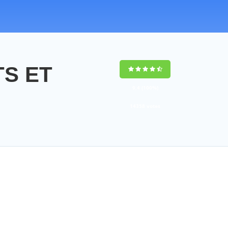
TS ET
9,4
(100%)
14358
votes