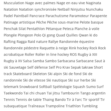
Musculation Nage avec palmes Nage en eau vive Naginata
Natation Natation synchronisée Netball Ninjutsu Nunchaku
Padel Paintball Pancrace Parachutisme Paramoteur Parapente
Patinage artistique Pêche Pêche sous-marine Pelote basque
Penchak Silat Pentathlon Pétanque Peteca Planche à voile
Plongée Plongeon Polo Qi gong Quad Quilles Qwan ki do
Rafting Ragga Raid nature Rallye Randonnée équestre
Randonnée pédestre Raquette à neige Rink hockey Rock Rock
acrobatique Roller Roller in line hockey ROS Rugby à XIII
Rugby à XV Salsa Samba Sambo Sarbacana Sarbacane Saut à
ski Sauvetage Self défense Self Pro Krav Sepak takraw Short
track Skateboard Skeleton Ski alpin Ski de fond Ski de
randonnée Ski de vitesse Ski nautique Ski sur herbe Ski
telemark Snowboard Softball Spéléologie Squash Sumo Surf
Taekwondo Taï chi chuan Taï jitsu Tambourin Tango argentin
Tennis Tennis de table Thaing Bando Tir à l'arc Tir sportif Tir
subaquatique Traîneaux Trampoline Triathlon Tumbling