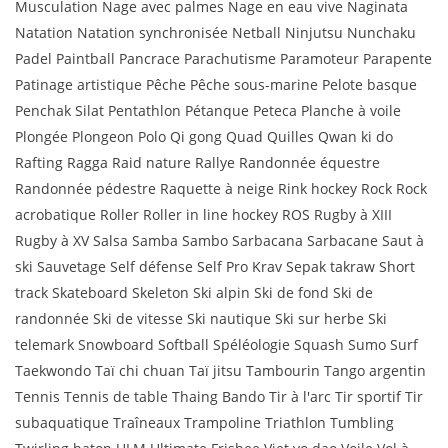
Musculation Nage avec palmes Nage en eau vive Naginata
Natation Natation synchronisée Netball Ninjutsu Nunchaku
Padel Paintball Pancrace Parachutisme Paramoteur Parapente
Patinage artistique Pêche Pêche sous-marine Pelote basque
Penchak Silat Pentathlon Pétanque Peteca Planche à voile
Plongée Plongeon Polo Qi gong Quad Quilles Qwan ki do
Rafting Ragga Raid nature Rallye Randonnée équestre
Randonnée pédestre Raquette à neige Rink hockey Rock Rock
acrobatique Roller Roller in line hockey ROS Rugby à XIII
Rugby à XV Salsa Samba Sambo Sarbacana Sarbacane Saut à
ski Sauvetage Self défense Self Pro Krav Sepak takraw Short
track Skateboard Skeleton Ski alpin Ski de fond Ski de
randonnée Ski de vitesse Ski nautique Ski sur herbe Ski
telemark Snowboard Softball Spéléologie Squash Sumo Surf
Taekwondo Taï chi chuan Taï jitsu Tambourin Tango argentin
Tennis Tennis de table Thaing Bando Tir à l'arc Tir sportif Tir
subaquatique Traîneaux Trampoline Triathlon Tumbling