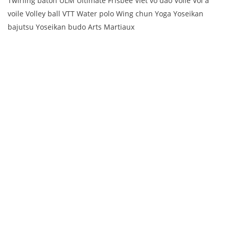
Twirling baton ULM Ultimate Frisbee Viet vo dao Voile Vol à
voile Volley ball VTT Water polo Wing chun Yoga Yoseikan
bajutsu Yoseikan budo Arts Martiaux