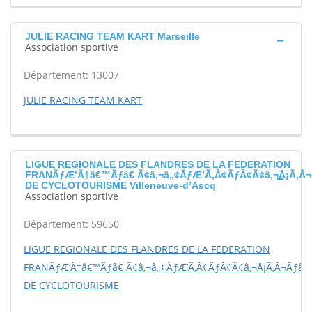
JULIE RACING TEAM KART Marseille
Association sportive
Département: 13007
JULIE RACING TEAM KART
LIGUE REGIONALE DES FLANDRES DE LA FEDERATION
FRANÃƒÆ’Ã†â€™Ãƒâ€ Ã¢â‚¬â„¢ÃƒÆ’Ã‚Â¢ÃƒÂ¢Ã¢â‚¬Å¡Ã‚Â¬
DE CYCLOTOURISME Villeneuve-d’Ascq
Association sportive
Département: 59650
LIGUE REGIONALE DES FLANDRES DE LA FEDERATION
FRANÃƒÆ’Ã†â€™Ãƒâ€ Ã¢â‚¬â„¢ÃƒÆ’Ã‚Â¢ÃƒÂ¢Ã¢â‚¬Å¡Ã‚Â¬Ãƒâ€š
DE CYCLOTOURISME