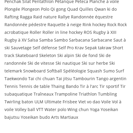
Penchak Silat Pentathlon Pétanque Peteca Planche à voile
Plongée Plongeon Polo Qi gong Quad Quilles Qwan ki do
Rafting Ragga Raid nature Rallye Randonnée équestre
Randonnée pédestre Raquette à neige Rink hockey Rock Rock
acrobatique Roller Roller in line hockey ROS Rugby à XIII
Rugby à XV Salsa Samba Sambo Sarbacana Sarbacane Saut à
ski Sauvetage Self défense Self Pro Krav Sepak takraw Short
track Skateboard Skeleton Ski alpin Ski de fond Ski de
randonnée Ski de vitesse Ski nautique Ski sur herbe Ski
telemark Snowboard Softball Spéléologie Squash Sumo Surf
Taekwondo Taï chi chuan Taï jitsu Tambourin Tango argentin
Tennis Tennis de table Thaing Bando Tir à l'arc Tir sportif Tir
subaquatique Traîneaux Trampoline Triathlon Tumbling
Twirling baton ULM Ultimate Frisbee Viet vo dao Voile Vol à
voile Volley ball VTT Water polo Wing chun Yoga Yoseikan
bajutsu Yoseikan budo Arts Martiaux