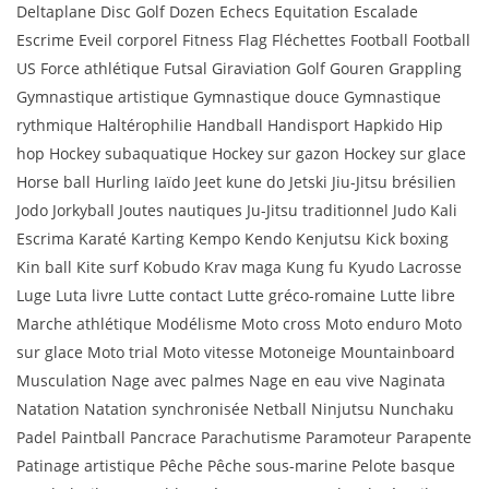
Deltaplane Disc Golf Dozen Echecs Equitation Escalade
Escrime Eveil corporel Fitness Flag Fléchettes Football Football
US Force athlétique Futsal Giraviation Golf Gouren Grappling
Gymnastique artistique Gymnastique douce Gymnastique
rythmique Haltérophilie Handball Handisport Hapkido Hip
hop Hockey subaquatique Hockey sur gazon Hockey sur glace
Horse ball Hurling Iaïdo Jeet kune do Jetski Jiu-Jitsu brésilien
Jodo Jorkyball Joutes nautiques Ju-Jitsu traditionnel Judo Kali
Escrima Karaté Karting Kempo Kendo Kenjutsu Kick boxing
Kin ball Kite surf Kobudo Krav maga Kung fu Kyudo Lacrosse
Luge Luta livre Lutte contact Lutte gréco-romaine Lutte libre
Marche athlétique Modélisme Moto cross Moto enduro Moto
sur glace Moto trial Moto vitesse Motoneige Mountainboard
Musculation Nage avec palmes Nage en eau vive Naginata
Natation Natation synchronisée Netball Ninjutsu Nunchaku
Padel Paintball Pancrace Parachutisme Paramoteur Parapente
Patinage artistique Pêche Pêche sous-marine Pelote basque