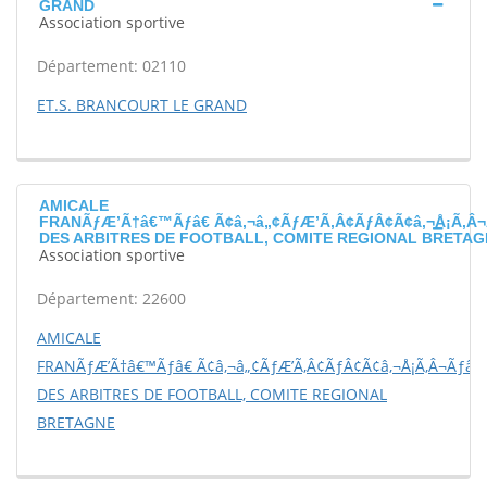
GRAND
Association sportive
Département: 02110
ET.S. BRANCOURT LE GRAND
AMICALE
FRANÃƒÆ’Ã†â€™Ãƒâ€ Ã¢â‚¬â„¢ÃƒÆ’Ã‚Â¢ÃƒÂ¢Ã¢â‚¬Å¡Ã‚Â¬
DES ARBITRES DE FOOTBALL, COMITE REGIONAL BRETAG
Association sportive
Département: 22600
AMICALE
FRANÃƒÆ’Ã†â€™Ãƒâ€ Ã¢â‚¬â„¢ÃƒÆ’Ã‚Â¢ÃƒÂ¢Ã¢â‚¬Å¡Ã‚Â¬Ãƒâ€š
DES ARBITRES DE FOOTBALL, COMITE REGIONAL
BRETAGNE