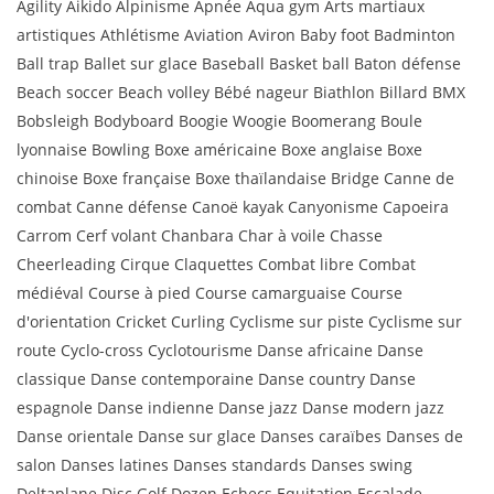
Agility Aikido Alpinisme Apnée Aqua gym Arts martiaux
artistiques Athlétisme Aviation Aviron Baby foot Badminton
Ball trap Ballet sur glace Baseball Basket ball Baton défense
Beach soccer Beach volley Bébé nageur Biathlon Billard BMX
Bobsleigh Bodyboard Boogie Woogie Boomerang Boule
lyonnaise Bowling Boxe américaine Boxe anglaise Boxe
chinoise Boxe française Boxe thaïlandaise Bridge Canne de
combat Canne défense Canoë kayak Canyonisme Capoeira
Carrom Cerf volant Chanbara Char à voile Chasse
Cheerleading Cirque Claquettes Combat libre Combat
médiéval Course à pied Course camarguaise Course
d'orientation Cricket Curling Cyclisme sur piste Cyclisme sur
route Cyclo-cross Cyclotourisme Danse africaine Danse
classique Danse contemporaine Danse country Danse
espagnole Danse indienne Danse jazz Danse modern jazz
Danse orientale Danse sur glace Danses caraïbes Danses de
salon Danses latines Danses standards Danses swing
Deltaplane Disc Golf Dozen Echecs Equitation Escalade