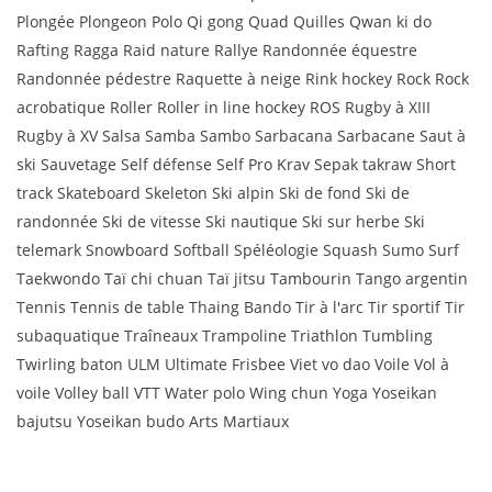
Plongée Plongeon Polo Qi gong Quad Quilles Qwan ki do
Rafting Ragga Raid nature Rallye Randonnée équestre
Randonnée pédestre Raquette à neige Rink hockey Rock Rock
acrobatique Roller Roller in line hockey ROS Rugby à XIII
Rugby à XV Salsa Samba Sambo Sarbacana Sarbacane Saut à
ski Sauvetage Self défense Self Pro Krav Sepak takraw Short
track Skateboard Skeleton Ski alpin Ski de fond Ski de
randonnée Ski de vitesse Ski nautique Ski sur herbe Ski
telemark Snowboard Softball Spéléologie Squash Sumo Surf
Taekwondo Taï chi chuan Taï jitsu Tambourin Tango argentin
Tennis Tennis de table Thaing Bando Tir à l'arc Tir sportif Tir
subaquatique Traîneaux Trampoline Triathlon Tumbling
Twirling baton ULM Ultimate Frisbee Viet vo dao Voile Vol à
voile Volley ball VTT Water polo Wing chun Yoga Yoseikan
bajutsu Yoseikan budo Arts Martiaux