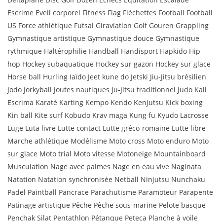
Escrime Eveil corporel Fitness Flag Fléchettes Football Football
US Force athlétique Futsal Giraviation Golf Gouren Grappling
Gymnastique artistique Gymnastique douce Gymnastique
rythmique Haltérophilie Handball Handisport Hapkido Hip
hop Hockey subaquatique Hockey sur gazon Hockey sur glace
Horse ball Hurling Iaïdo Jeet kune do Jetski Jiu-Jitsu brésilien
Jodo Jorkyball Joutes nautiques Ju-Jitsu traditionnel Judo Kali
Escrima Karaté Karting Kempo Kendo Kenjutsu Kick boxing
Kin ball Kite surf Kobudo Krav maga Kung fu Kyudo Lacrosse
Luge Luta livre Lutte contact Lutte gréco-romaine Lutte libre
Marche athlétique Modélisme Moto cross Moto enduro Moto
sur glace Moto trial Moto vitesse Motoneige Mountainboard
Musculation Nage avec palmes Nage en eau vive Naginata
Natation Natation synchronisée Netball Ninjutsu Nunchaku
Padel Paintball Pancrace Parachutisme Paramoteur Parapente
Patinage artistique Pêche Pêche sous-marine Pelote basque
Penchak Silat Pentathlon Pétanque Peteca Planche à voile