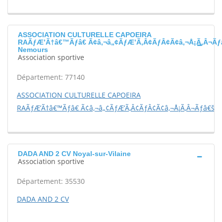
ASSOCIATION CULTURELLE CAPOEIRA
RAÃƒÆ’Ã†â€™Ãƒâ€ Ã¢â‚¬â„¢ÃƒÆ’Ã‚Â¢ÃƒÂ¢Ã¢â‚¬Å¡Ã‚Â¬Ãƒ
Nemours
Association sportive
Département: 77140
ASSOCIATION CULTURELLE CAPOEIRA
RAÃƒÆ’Ã†â€™Ãƒâ€ Ã¢â‚¬â„¢ÃƒÆ’Ã‚Â¢ÃƒÂ¢Ã¢â‚¬Å¡Ã‚Â¬Ãƒâ€šÃ‚
DADA AND 2 CV Noyal-sur-Vilaine
Association sportive
Département: 35530
DADA AND 2 CV