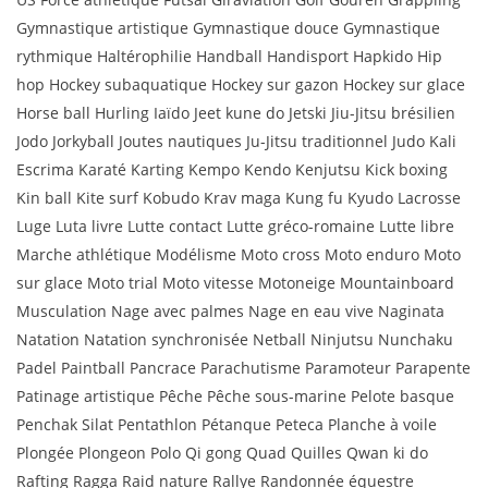
Gymnastique artistique Gymnastique douce Gymnastique
rythmique Haltérophilie Handball Handisport Hapkido Hip
hop Hockey subaquatique Hockey sur gazon Hockey sur glace
Horse ball Hurling Iaïdo Jeet kune do Jetski Jiu-Jitsu brésilien
Jodo Jorkyball Joutes nautiques Ju-Jitsu traditionnel Judo Kali
Escrima Karaté Karting Kempo Kendo Kenjutsu Kick boxing
Kin ball Kite surf Kobudo Krav maga Kung fu Kyudo Lacrosse
Luge Luta livre Lutte contact Lutte gréco-romaine Lutte libre
Marche athlétique Modélisme Moto cross Moto enduro Moto
sur glace Moto trial Moto vitesse Motoneige Mountainboard
Musculation Nage avec palmes Nage en eau vive Naginata
Natation Natation synchronisée Netball Ninjutsu Nunchaku
Padel Paintball Pancrace Parachutisme Paramoteur Parapente
Patinage artistique Pêche Pêche sous-marine Pelote basque
Penchak Silat Pentathlon Pétanque Peteca Planche à voile
Plongée Plongeon Polo Qi gong Quad Quilles Qwan ki do
Rafting Ragga Raid nature Rallye Randonnée équestre