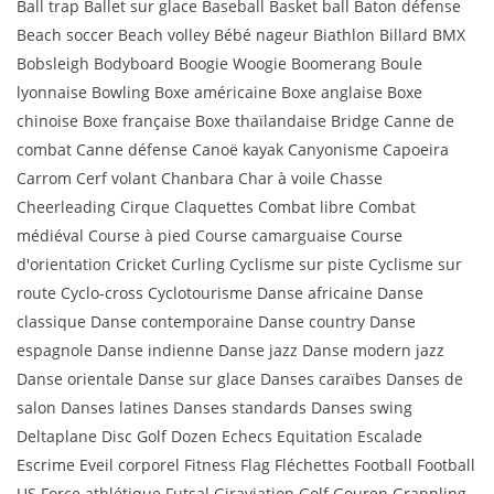
Ball trap Ballet sur glace Baseball Basket ball Baton défense
Beach soccer Beach volley Bébé nageur Biathlon Billard BMX
Bobsleigh Bodyboard Boogie Woogie Boomerang Boule
lyonnaise Bowling Boxe américaine Boxe anglaise Boxe
chinoise Boxe française Boxe thaïlandaise Bridge Canne de
combat Canne défense Canoë kayak Canyonisme Capoeira
Carrom Cerf volant Chanbara Char à voile Chasse
Cheerleading Cirque Claquettes Combat libre Combat
médiéval Course à pied Course camarguaise Course
d'orientation Cricket Curling Cyclisme sur piste Cyclisme sur
route Cyclo-cross Cyclotourisme Danse africaine Danse
classique Danse contemporaine Danse country Danse
espagnole Danse indienne Danse jazz Danse modern jazz
Danse orientale Danse sur glace Danses caraïbes Danses de
salon Danses latines Danses standards Danses swing
Deltaplane Disc Golf Dozen Echecs Equitation Escalade
Escrime Eveil corporel Fitness Flag Fléchettes Football Football
US Force athlétique Futsal Giraviation Golf Gouren Grappling