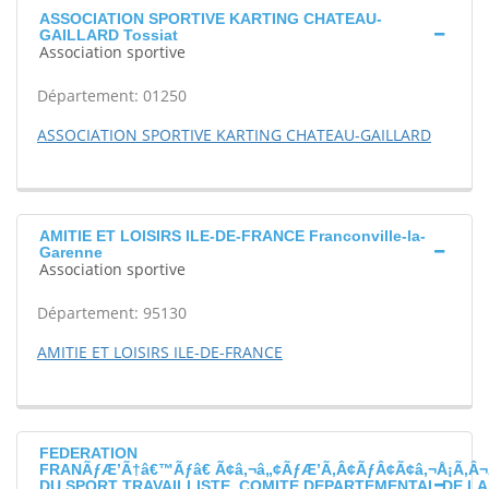
ASSOCIATION SPORTIVE KARTING CHATEAU-
GAILLARD Tossiat
Association sportive
Département: 01250
ASSOCIATION SPORTIVE KARTING CHATEAU-GAILLARD
AMITIE ET LOISIRS ILE-DE-FRANCE Franconville-la-
Garenne
Association sportive
Département: 95130
AMITIE ET LOISIRS ILE-DE-FRANCE
FEDERATION
FRANÃƒÆ’Ã†â€™Ãƒâ€ Ã¢â‚¬â„¢ÃƒÆ’Ã‚Â¢ÃƒÂ¢Ã¢â‚¬Å¡Ã‚Â¬
DU SPORT TRAVAILLISTE, COMITE DEPARTEMENTAL DE L