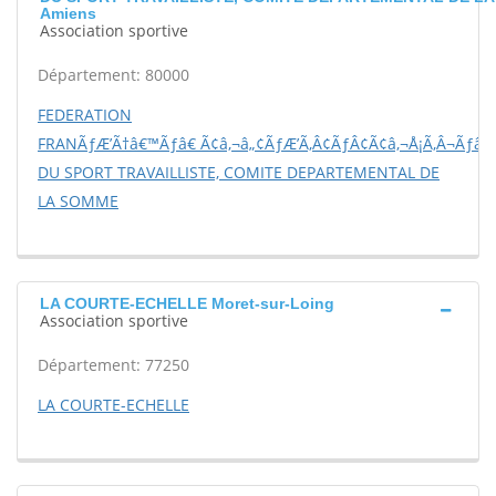
Amiens
Association sportive
Département: 80000
FEDERATION
FRANÃƒÆ’Ã†â€™Ãƒâ€ Ã¢â‚¬â„¢ÃƒÆ’Ã‚Â¢ÃƒÂ¢Ã¢â‚¬Å¡Ã‚Â¬Ãƒâ€š
DU SPORT TRAVAILLISTE, COMITE DEPARTEMENTAL DE
LA SOMME
LA COURTE-ECHELLE Moret-sur-Loing
Association sportive
Département: 77250
LA COURTE-ECHELLE