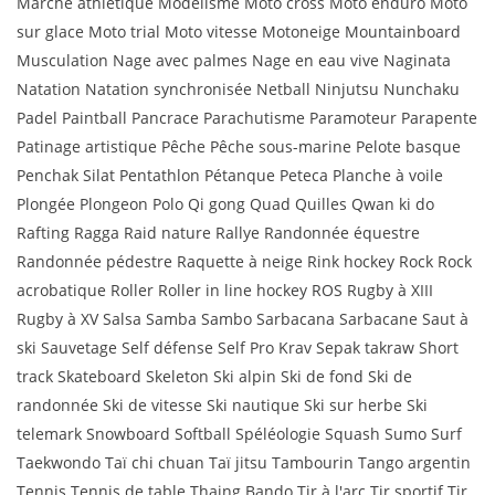
Marche athlétique Modélisme Moto cross Moto enduro Moto
sur glace Moto trial Moto vitesse Motoneige Mountainboard
Musculation Nage avec palmes Nage en eau vive Naginata
Natation Natation synchronisée Netball Ninjutsu Nunchaku
Padel Paintball Pancrace Parachutisme Paramoteur Parapente
Patinage artistique Pêche Pêche sous-marine Pelote basque
Penchak Silat Pentathlon Pétanque Peteca Planche à voile
Plongée Plongeon Polo Qi gong Quad Quilles Qwan ki do
Rafting Ragga Raid nature Rallye Randonnée équestre
Randonnée pédestre Raquette à neige Rink hockey Rock Rock
acrobatique Roller Roller in line hockey ROS Rugby à XIII
Rugby à XV Salsa Samba Sambo Sarbacana Sarbacane Saut à
ski Sauvetage Self défense Self Pro Krav Sepak takraw Short
track Skateboard Skeleton Ski alpin Ski de fond Ski de
randonnée Ski de vitesse Ski nautique Ski sur herbe Ski
telemark Snowboard Softball Spéléologie Squash Sumo Surf
Taekwondo Taï chi chuan Taï jitsu Tambourin Tango argentin
Tennis Tennis de table Thaing Bando Tir à l'arc Tir sportif Tir