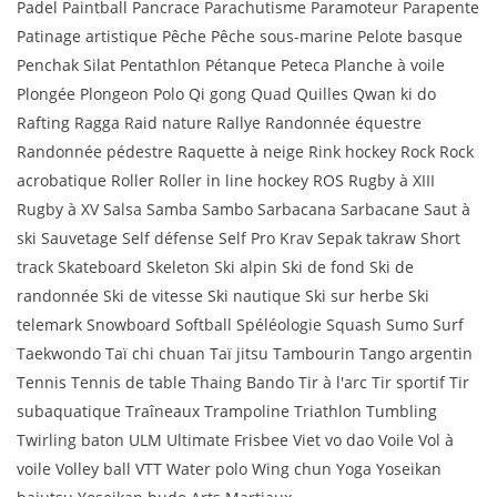
Padel Paintball Pancrace Parachutisme Paramoteur Parapente
Patinage artistique Pêche Pêche sous-marine Pelote basque
Penchak Silat Pentathlon Pétanque Peteca Planche à voile
Plongée Plongeon Polo Qi gong Quad Quilles Qwan ki do
Rafting Ragga Raid nature Rallye Randonnée équestre
Randonnée pédestre Raquette à neige Rink hockey Rock Rock
acrobatique Roller Roller in line hockey ROS Rugby à XIII
Rugby à XV Salsa Samba Sambo Sarbacana Sarbacane Saut à
ski Sauvetage Self défense Self Pro Krav Sepak takraw Short
track Skateboard Skeleton Ski alpin Ski de fond Ski de
randonnée Ski de vitesse Ski nautique Ski sur herbe Ski
telemark Snowboard Softball Spéléologie Squash Sumo Surf
Taekwondo Taï chi chuan Taï jitsu Tambourin Tango argentin
Tennis Tennis de table Thaing Bando Tir à l'arc Tir sportif Tir
subaquatique Traîneaux Trampoline Triathlon Tumbling
Twirling baton ULM Ultimate Frisbee Viet vo dao Voile Vol à
voile Volley ball VTT Water polo Wing chun Yoga Yoseikan