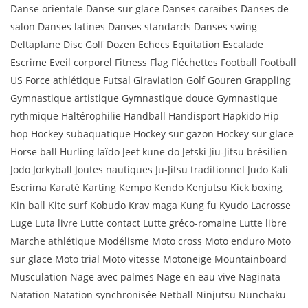
Danse orientale Danse sur glace Danses caraïbes Danses de
salon Danses latines Danses standards Danses swing
Deltaplane Disc Golf Dozen Echecs Equitation Escalade
Escrime Eveil corporel Fitness Flag Fléchettes Football Football
US Force athlétique Futsal Giraviation Golf Gouren Grappling
Gymnastique artistique Gymnastique douce Gymnastique
rythmique Haltérophilie Handball Handisport Hapkido Hip
hop Hockey subaquatique Hockey sur gazon Hockey sur glace
Horse ball Hurling Iaïdo Jeet kune do Jetski Jiu-Jitsu brésilien
Jodo Jorkyball Joutes nautiques Ju-Jitsu traditionnel Judo Kali
Escrima Karaté Karting Kempo Kendo Kenjutsu Kick boxing
Kin ball Kite surf Kobudo Krav maga Kung fu Kyudo Lacrosse
Luge Luta livre Lutte contact Lutte gréco-romaine Lutte libre
Marche athlétique Modélisme Moto cross Moto enduro Moto
sur glace Moto trial Moto vitesse Motoneige Mountainboard
Musculation Nage avec palmes Nage en eau vive Naginata
Natation Natation synchronisée Netball Ninjutsu Nunchaku