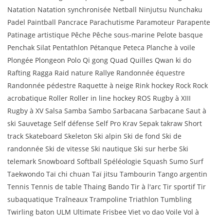
Natation Natation synchronisée Netball Ninjutsu Nunchaku
Padel Paintball Pancrace Parachutisme Paramoteur Parapente
Patinage artistique Pêche Pêche sous-marine Pelote basque
Penchak Silat Pentathlon Pétanque Peteca Planche à voile
Plongée Plongeon Polo Qi gong Quad Quilles Qwan ki do
Rafting Ragga Raid nature Rallye Randonnée équestre
Randonnée pédestre Raquette à neige Rink hockey Rock Rock
acrobatique Roller Roller in line hockey ROS Rugby à XIII
Rugby à XV Salsa Samba Sambo Sarbacana Sarbacane Saut à
ski Sauvetage Self défense Self Pro Krav Sepak takraw Short
track Skateboard Skeleton Ski alpin Ski de fond Ski de
randonnée Ski de vitesse Ski nautique Ski sur herbe Ski
telemark Snowboard Softball Spéléologie Squash Sumo Surf
Taekwondo Taï chi chuan Taï jitsu Tambourin Tango argentin
Tennis Tennis de table Thaing Bando Tir à l'arc Tir sportif Tir
subaquatique Traîneaux Trampoline Triathlon Tumbling
Twirling baton ULM Ultimate Frisbee Viet vo dao Voile Vol à