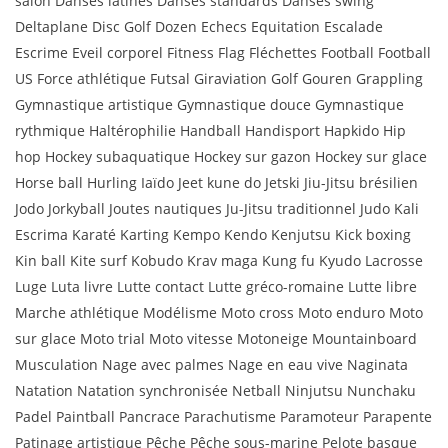
salon Danses latines Danses standards Danses swing
Deltaplane Disc Golf Dozen Echecs Equitation Escalade
Escrime Eveil corporel Fitness Flag Fléchettes Football Football
US Force athlétique Futsal Giraviation Golf Gouren Grappling
Gymnastique artistique Gymnastique douce Gymnastique
rythmique Haltérophilie Handball Handisport Hapkido Hip
hop Hockey subaquatique Hockey sur gazon Hockey sur glace
Horse ball Hurling Iaïdo Jeet kune do Jetski Jiu-Jitsu brésilien
Jodo Jorkyball Joutes nautiques Ju-Jitsu traditionnel Judo Kali
Escrima Karaté Karting Kempo Kendo Kenjutsu Kick boxing
Kin ball Kite surf Kobudo Krav maga Kung fu Kyudo Lacrosse
Luge Luta livre Lutte contact Lutte gréco-romaine Lutte libre
Marche athlétique Modélisme Moto cross Moto enduro Moto
sur glace Moto trial Moto vitesse Motoneige Mountainboard
Musculation Nage avec palmes Nage en eau vive Naginata
Natation Natation synchronisée Netball Ninjutsu Nunchaku
Padel Paintball Pancrace Parachutisme Paramoteur Parapente
Patinage artistique Pêche Pêche sous-marine Pelote basque