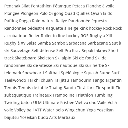
Penchak Silat Pentathlon Pétanque Peteca Planche à voile
Plongée Plongeon Polo Qi gong Quad Quilles Qwan ki do
Rafting Ragga Raid nature Rallye Randonnée équestre
Randonnée pédestre Raquette à neige Rink hockey Rock Rock
acrobatique Roller Roller in line hockey ROS Rugby à XIII
Rugby à XV Salsa Samba Sambo Sarbacana Sarbacane Saut à
ski Sauvetage Self défense Self Pro Krav Sepak takraw Short
track Skateboard Skeleton Ski alpin Ski de fond Ski de
randonnée Ski de vitesse Ski nautique Ski sur herbe Ski
telemark Snowboard Softball Spéléologie Squash Sumo Surf
Taekwondo Taï chi chuan Taï jitsu Tambourin Tango argentin
Tennis Tennis de table Thaing Bando Tir à l'arc Tir sportif Tir
subaquatique Traîneaux Trampoline Triathlon Tumbling
Twirling baton ULM Ultimate Frisbee Viet vo dao Voile Vol à
voile Volley ball VTT Water polo Wing chun Yoga Yoseikan
bajutsu Yoseikan budo Arts Martiaux