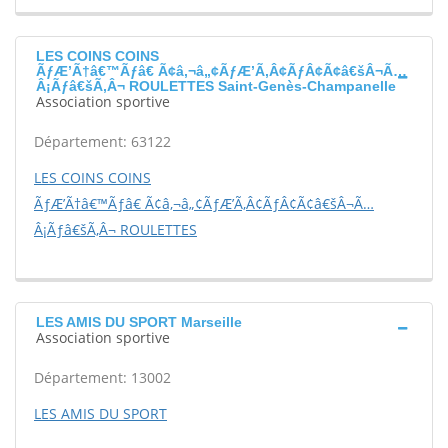
LES COINS COINS
ÃƒÆ’Ã†â€™Ãƒâ€ Ã¢â‚¬â„¢ÃƒÆ’Ã‚Â¢ÃƒÂ¢Ã¢â€šÂ¬Ã…
Â¡Ãƒâ€šÃ‚Â¬ ROULETTES Saint-Genès-Champanelle
Association sportive
Département: 63122
LES COINS COINS
ÃƒÆ’Ã†â€™Ãƒâ€ Ã¢â‚¬â„¢ÃƒÆ’Ã‚Â¢ÃƒÂ¢Ã¢â€šÂ¬Ã…
Â¡Ãƒâ€šÃ‚Â¬ ROULETTES
LES AMIS DU SPORT Marseille
Association sportive
Département: 13002
LES AMIS DU SPORT