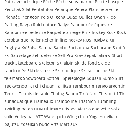
Patinage artistique Pêche Pêche sous-marine Pelote basque
Penchak Silat Pentathlon Pétanque Peteca Planche à voile
Plongée Plongeon Polo Qi gong Quad Quilles Qwan ki do
Rafting Ragga Raid nature Rallye Randonnée équestre
Randonnée pédestre Raquette à neige Rink hockey Rock Rock
acrobatique Roller Roller in line hockey ROS Rugby à XIII
Rugby à XV Salsa Samba Sambo Sarbacana Sarbacane Saut à
ski Sauvetage Self défense Self Pro Krav Sepak takraw Short
track Skateboard Skeleton Ski alpin Ski de fond Ski de
randonnée Ski de vitesse Ski nautique Ski sur herbe Ski
telemark Snowboard Softball Spéléologie Squash Sumo Surf
Taekwondo Taï chi chuan Taï jitsu Tambourin Tango argentin
Tennis Tennis de table Thaing Bando Tir à l'arc Tir sportif Tir
subaquatique Traîneaux Trampoline Triathlon Tumbling
Twirling baton ULM Ultimate Frisbee Viet vo dao Voile Vol à
voile Volley ball VTT Water polo Wing chun Yoga Yoseikan
bajutsu Yoseikan budo Arts Martiaux