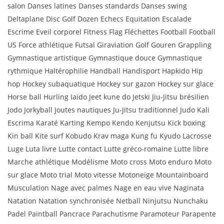
salon Danses latines Danses standards Danses swing
Deltaplane Disc Golf Dozen Echecs Equitation Escalade
Escrime Eveil corporel Fitness Flag Fléchettes Football Football
US Force athlétique Futsal Giraviation Golf Gouren Grappling
Gymnastique artistique Gymnastique douce Gymnastique
rythmique Haltérophilie Handball Handisport Hapkido Hip
hop Hockey subaquatique Hockey sur gazon Hockey sur glace
Horse ball Hurling Iaïdo Jeet kune do Jetski Jiu-Jitsu brésilien
Jodo Jorkyball Joutes nautiques Ju-Jitsu traditionnel Judo Kali
Escrima Karaté Karting Kempo Kendo Kenjutsu Kick boxing
Kin ball Kite surf Kobudo Krav maga Kung fu Kyudo Lacrosse
Luge Luta livre Lutte contact Lutte gréco-romaine Lutte libre
Marche athlétique Modélisme Moto cross Moto enduro Moto
sur glace Moto trial Moto vitesse Motoneige Mountainboard
Musculation Nage avec palmes Nage en eau vive Naginata
Natation Natation synchronisée Netball Ninjutsu Nunchaku
Padel Paintball Pancrace Parachutisme Paramoteur Parapente