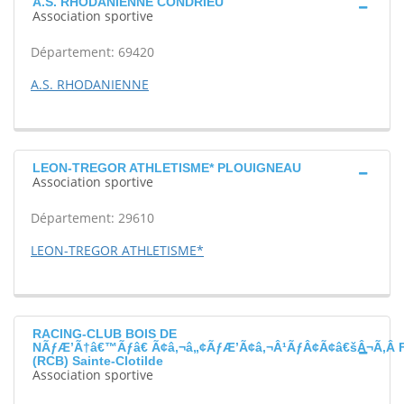
A.S. RHODANIENNE CONDRIEU
Association sportive
Département: 69420
A.S. RHODANIENNE
LEON-TREGOR ATHLETISME* PLOUIGNEAU
Association sportive
Département: 29610
LEON-TREGOR ATHLETISME*
RACING-CLUB BOIS DE
NÃƒÆ’Ã†â€™Ãƒâ€ Ã¢â‚¬â„¢ÃƒÆ’Ã¢â‚¬Â¹ÃƒÂ¢Ã¢â€šÂ¬Ã‚Â 
(RCB) Sainte-Clotilde
Association sportive