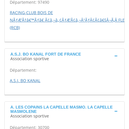
Département: 97490
RACING-CLUB BOIS DE
NÃƒÆ’Ã†â€™Ãƒâ€ Ã¢â‚¬â„¢ÃƒÆ’Ã¢â‚¬Â¹ÃƒÂ¢Ã¢â€šÂ¬Ã‚Â FLES
(RCB)
A.S.J. BO KANAL FORT DE FRANCE
Association sportive
Département:
A.S.J. BO KANAL
A. LES COPAINS LA CAPELLE MASMO. LA CAPELLE
MASMOLENE
Association sportive
Département: 30700