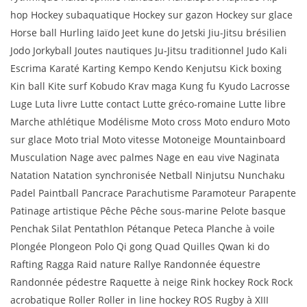
hop Hockey subaquatique Hockey sur gazon Hockey sur glace
Horse ball Hurling Iaïdo Jeet kune do Jetski Jiu-Jitsu brésilien
Jodo Jorkyball Joutes nautiques Ju-Jitsu traditionnel Judo Kali
Escrima Karaté Karting Kempo Kendo Kenjutsu Kick boxing
Kin ball Kite surf Kobudo Krav maga Kung fu Kyudo Lacrosse
Luge Luta livre Lutte contact Lutte gréco-romaine Lutte libre
Marche athlétique Modélisme Moto cross Moto enduro Moto
sur glace Moto trial Moto vitesse Motoneige Mountainboard
Musculation Nage avec palmes Nage en eau vive Naginata
Natation Natation synchronisée Netball Ninjutsu Nunchaku
Padel Paintball Pancrace Parachutisme Paramoteur Parapente
Patinage artistique Pêche Pêche sous-marine Pelote basque
Penchak Silat Pentathlon Pétanque Peteca Planche à voile
Plongée Plongeon Polo Qi gong Quad Quilles Qwan ki do
Rafting Ragga Raid nature Rallye Randonnée équestre
Randonnée pédestre Raquette à neige Rink hockey Rock Rock
acrobatique Roller Roller in line hockey ROS Rugby à XIII