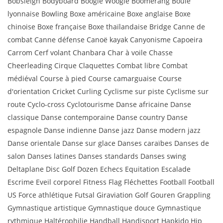
Bobsleigh Bodyboard Boogie Woogie Boomerang Boule
lyonnaise Bowling Boxe américaine Boxe anglaise Boxe
chinoise Boxe française Boxe thaïlandaise Bridge Canne de
combat Canne défense Canoë kayak Canyonisme Capoeira
Carrom Cerf volant Chanbara Char à voile Chasse
Cheerleading Cirque Claquettes Combat libre Combat
médiéval Course à pied Course camarguaise Course
d'orientation Cricket Curling Cyclisme sur piste Cyclisme sur
route Cyclo-cross Cyclotourisme Danse africaine Danse
classique Danse contemporaine Danse country Danse
espagnole Danse indienne Danse jazz Danse modern jazz
Danse orientale Danse sur glace Danses caraïbes Danses de
salon Danses latines Danses standards Danses swing
Deltaplane Disc Golf Dozen Echecs Equitation Escalade
Escrime Eveil corporel Fitness Flag Fléchettes Football Football
US Force athlétique Futsal Giraviation Golf Gouren Grappling
Gymnastique artistique Gymnastique douce Gymnastique
rythmique Haltérophilie Handball Handisport Hapkido Hip