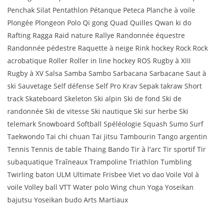
Penchak Silat Pentathlon Pétanque Peteca Planche à voile
Plongée Plongeon Polo Qi gong Quad Quilles Qwan ki do
Rafting Ragga Raid nature Rallye Randonnée équestre
Randonnée pédestre Raquette à neige Rink hockey Rock Rock
acrobatique Roller Roller in line hockey ROS Rugby à XIII
Rugby à XV Salsa Samba Sambo Sarbacana Sarbacane Saut à
ski Sauvetage Self défense Self Pro Krav Sepak takraw Short
track Skateboard Skeleton Ski alpin Ski de fond Ski de
randonnée Ski de vitesse Ski nautique Ski sur herbe Ski
telemark Snowboard Softball Spéléologie Squash Sumo Surf
Taekwondo Taï chi chuan Taï jitsu Tambourin Tango argentin
Tennis Tennis de table Thaing Bando Tir à l'arc Tir sportif Tir
subaquatique Traîneaux Trampoline Triathlon Tumbling
Twirling baton ULM Ultimate Frisbee Viet vo dao Voile Vol à
voile Volley ball VTT Water polo Wing chun Yoga Yoseikan
bajutsu Yoseikan budo Arts Martiaux