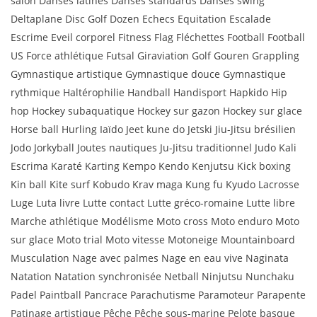
salon Danses latines Danses standards Danses swing
Deltaplane Disc Golf Dozen Echecs Equitation Escalade
Escrime Eveil corporel Fitness Flag Fléchettes Football Football
US Force athlétique Futsal Giraviation Golf Gouren Grappling
Gymnastique artistique Gymnastique douce Gymnastique
rythmique Haltérophilie Handball Handisport Hapkido Hip
hop Hockey subaquatique Hockey sur gazon Hockey sur glace
Horse ball Hurling Iaïdo Jeet kune do Jetski Jiu-Jitsu brésilien
Jodo Jorkyball Joutes nautiques Ju-Jitsu traditionnel Judo Kali
Escrima Karaté Karting Kempo Kendo Kenjutsu Kick boxing
Kin ball Kite surf Kobudo Krav maga Kung fu Kyudo Lacrosse
Luge Luta livre Lutte contact Lutte gréco-romaine Lutte libre
Marche athlétique Modélisme Moto cross Moto enduro Moto
sur glace Moto trial Moto vitesse Motoneige Mountainboard
Musculation Nage avec palmes Nage en eau vive Naginata
Natation Natation synchronisée Netball Ninjutsu Nunchaku
Padel Paintball Pancrace Parachutisme Paramoteur Parapente
Patinage artistique Pêche Pêche sous-marine Pelote basque