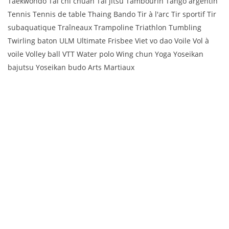
Taekwondo Taï chi chuan Taï jitsu Tambourin Tango argentin
Tennis Tennis de table Thaing Bando Tir à l'arc Tir sportif Tir
subaquatique Traîneaux Trampoline Triathlon Tumbling
Twirling baton ULM Ultimate Frisbee Viet vo dao Voile Vol à
voile Volley ball VTT Water polo Wing chun Yoga Yoseikan
bajutsu Yoseikan budo Arts Martiaux