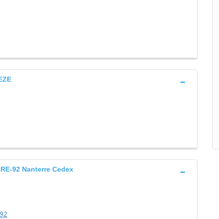
EZE
E-92 Nanterre Cedex
92