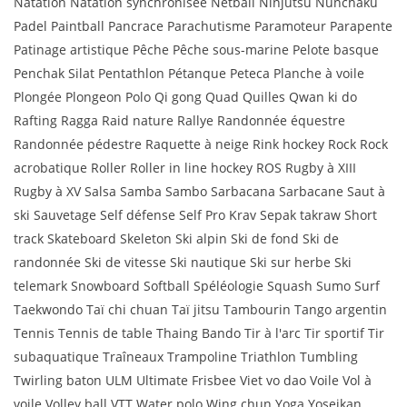
Natation Natation synchronisée Netball Ninjutsu Nunchaku
Padel Paintball Pancrace Parachutisme Paramoteur Parapente
Patinage artistique Pêche Pêche sous-marine Pelote basque
Penchak Silat Pentathlon Pétanque Peteca Planche à voile
Plongée Plongeon Polo Qi gong Quad Quilles Qwan ki do
Rafting Ragga Raid nature Rallye Randonnée équestre
Randonnée pédestre Raquette à neige Rink hockey Rock Rock
acrobatique Roller Roller in line hockey ROS Rugby à XIII
Rugby à XV Salsa Samba Sambo Sarbacana Sarbacane Saut à
ski Sauvetage Self défense Self Pro Krav Sepak takraw Short
track Skateboard Skeleton Ski alpin Ski de fond Ski de
randonnée Ski de vitesse Ski nautique Ski sur herbe Ski
telemark Snowboard Softball Spéléologie Squash Sumo Surf
Taekwondo Taï chi chuan Taï jitsu Tambourin Tango argentin
Tennis Tennis de table Thaing Bando Tir à l'arc Tir sportif Tir
subaquatique Traîneaux Trampoline Triathlon Tumbling
Twirling baton ULM Ultimate Frisbee Viet vo dao Voile Vol à
voile Volley ball VTT Water polo Wing chun Yoga Yoseikan