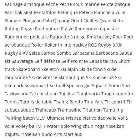
Patinage artistique Pêche Pêche sous-marine Pelote basque
Penchak Silat Pentathlon Pétanque Peteca Planche à voile
Plongée Plongeon Polo Qi gong Quad Quilles Qwan ki do
Rafting Ragga Raid nature Rallye Randonnée équestre
Randonnée pédestre Raquette à neige Rink hockey Rock Rock
acrobatique Roller Roller in line hockey ROS Rugby à XIII
Rugby à XV Salsa Samba Sambo Sarbacana Sarbacane Saut à
ski Sauvetage Self défense Self Pro Krav Sepak takraw Short
track Skateboard Skeleton Ski alpin Ski de fond Ski de
randonnée Ski de vitesse Ski nautique Ski sur herbe Ski
telemark Snowboard Softball Spéléologie Squash Sumo Surf
Taekwondo Taï chi chuan Taï jitsu Tambourin Tango argentin
Tennis Tennis de table Thaing Bando Tir à l'arc Tir sportif Tir
subaquatique Traîneaux Trampoline Triathlon Tumbling
Twirling baton ULM Ultimate Frisbee Viet vo dao Voile Vol à
voile Volley ball VTT Water polo Wing chun Yoga Yoseikan
bajutsu Yoseikan budo Arts Martiaux