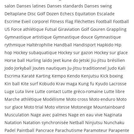
salon Danses latines Danses standards Danses swing
Deltaplane Disc Golf Dozen Echecs Equitation Escalade
Escrime Eveil corporel Fitness Flag Fléchettes Football Football
US Force athlétique Futsal Giraviation Golf Gouren Grappling
Gymnastique artistique Gymnastique douce Gymnastique
rythmique Haltérophilie Handball Handisport Hapkido Hip
hop Hockey subaquatique Hockey sur gazon Hockey sur glace
Horse ball Hurling Iaïdo Jeet kune do Jetski Jiu-Jitsu brésilien
Jodo Jorkyball Joutes nautiques Ju-Jitsu traditionnel Judo Kali
Escrima Karaté Karting Kempo Kendo Kenjutsu Kick boxing
Kin ball Kite surf Kobudo Krav maga Kung fu Kyudo Lacrosse
Luge Luta livre Lutte contact Lutte gréco-romaine Lutte libre
Marche athlétique Modélisme Moto cross Moto enduro Moto
sur glace Moto trial Moto vitesse Motoneige Mountainboard
Musculation Nage avec palmes Nage en eau vive Naginata
Natation Natation synchronisée Netball Ninjutsu Nunchaku
Padel Paintball Pancrace Parachutisme Paramoteur Parapente