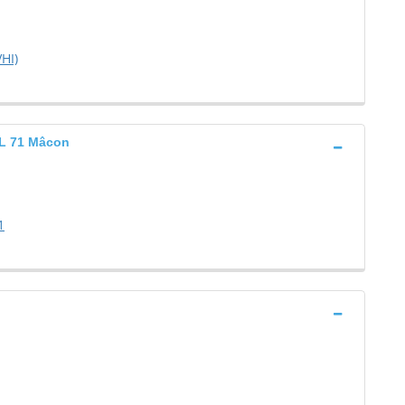
HI)
L 71 Mâcon
1