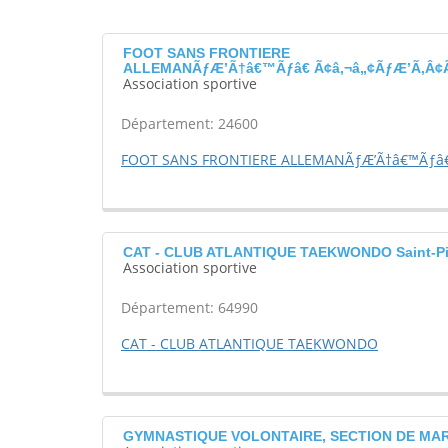
FOOT SANS FRONTIERE
ALLEMANÃƒÆ’Ã†â€™Ãƒâ€ Ã¢â‚¬â„¢ÃƒÆ’Ã‚Â¢Ãƒ
Association sportive
Département: 24600
FOOT SANS FRONTIERE ALLEMANÃƒÆ’Ã†â€™Ãƒâ€ Ã
CAT - CLUB ATLANTIQUE TAEKWONDO Saint-Pie
Association sportive
Département: 64990
CAT - CLUB ATLANTIQUE TAEKWONDO
GYMNASTIQUE VOLONTAIRE, SECTION DE MAR