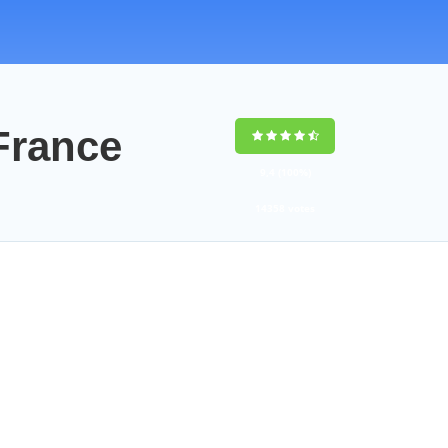
France
9,4
(100%)
14358
votes