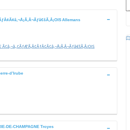
Â¢Ã¢â‚¬Å¡Ã‚Â¬Ãƒâ€šÃ‚Â¡OIS Allemans
¢â‚¬â„¢ÃƒÆ’Ã‚Â¢ÃƒÂ¢Ã¢â‚¬Å¡Ã‚Â¬Ãƒâ€šÃ‚Â¡OIS
rre-d’Irube
IE-DE-CHAMPAGNE Troyes