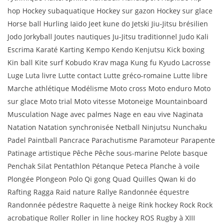
hop Hockey subaquatique Hockey sur gazon Hockey sur glace
Horse ball Hurling Iaïdo Jeet kune do Jetski Jiu-Jitsu brésilien
Jodo Jorkyball Joutes nautiques Ju-Jitsu traditionnel Judo Kali
Escrima Karaté Karting Kempo Kendo Kenjutsu Kick boxing
Kin ball Kite surf Kobudo Krav maga Kung fu Kyudo Lacrosse
Luge Luta livre Lutte contact Lutte gréco-romaine Lutte libre
Marche athlétique Modélisme Moto cross Moto enduro Moto
sur glace Moto trial Moto vitesse Motoneige Mountainboard
Musculation Nage avec palmes Nage en eau vive Naginata
Natation Natation synchronisée Netball Ninjutsu Nunchaku
Padel Paintball Pancrace Parachutisme Paramoteur Parapente
Patinage artistique Pêche Pêche sous-marine Pelote basque
Penchak Silat Pentathlon Pétanque Peteca Planche à voile
Plongée Plongeon Polo Qi gong Quad Quilles Qwan ki do
Rafting Ragga Raid nature Rallye Randonnée équestre
Randonnée pédestre Raquette à neige Rink hockey Rock Rock
acrobatique Roller Roller in line hockey ROS Rugby à XIII