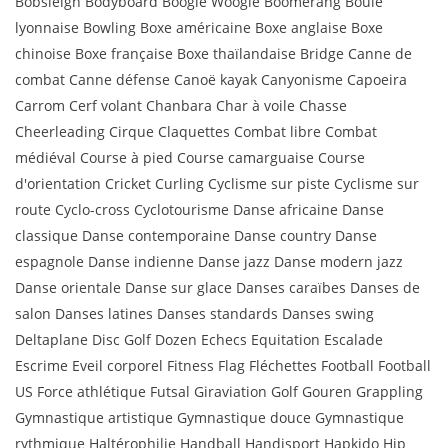
Bobsleigh Bodyboard Boogie Woogie Boomerang Boule
lyonnaise Bowling Boxe américaine Boxe anglaise Boxe
chinoise Boxe française Boxe thaïlandaise Bridge Canne de
combat Canne défense Canoë kayak Canyonisme Capoeira
Carrom Cerf volant Chanbara Char à voile Chasse
Cheerleading Cirque Claquettes Combat libre Combat
médiéval Course à pied Course camarguaise Course
d'orientation Cricket Curling Cyclisme sur piste Cyclisme sur
route Cyclo-cross Cyclotourisme Danse africaine Danse
classique Danse contemporaine Danse country Danse
espagnole Danse indienne Danse jazz Danse modern jazz
Danse orientale Danse sur glace Danses caraïbes Danses de
salon Danses latines Danses standards Danses swing
Deltaplane Disc Golf Dozen Echecs Equitation Escalade
Escrime Eveil corporel Fitness Flag Fléchettes Football Football
US Force athlétique Futsal Giraviation Golf Gouren Grappling
Gymnastique artistique Gymnastique douce Gymnastique
rythmique Haltérophilie Handball Handisport Hapkido Hip