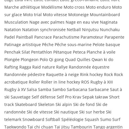
Marche athlétique Modélisme Moto cross Moto enduro Moto
sur glace Moto trial Moto vitesse Motoneige Mountainboard
Musculation Nage avec palmes Nage en eau vive Naginata
Natation Natation synchronisée Netball Ninjutsu Nunchaku
Padel Paintball Pancrace Parachutisme Paramoteur Parapente
Patinage artistique Pêche Pêche sous-marine Pelote basque
Penchak Silat Pentathlon Pétanque Peteca Planche à voile
Plongée Plongeon Polo Qi gong Quad Quilles Qwan ki do
Rafting Ragga Raid nature Rallye Randonnée équestre
Randonnée pédestre Raquette à neige Rink hockey Rock Rock
acrobatique Roller Roller in line hockey ROS Rugby à XIII
Rugby à XV Salsa Samba Sambo Sarbacana Sarbacane Saut à
ski Sauvetage Self défense Self Pro Krav Sepak takraw Short
track Skateboard Skeleton Ski alpin Ski de fond Ski de
randonnée Ski de vitesse Ski nautique Ski sur herbe Ski
telemark Snowboard Softball Spéléologie Squash Sumo Surf
Taekwondo Taï chi chuan Taï jitsu Tambourin Tango argentin