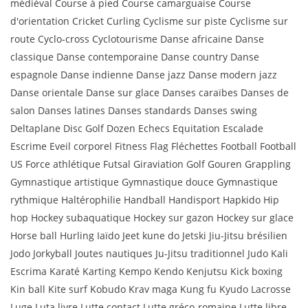
médiéval Course à pied Course camarguaise Course
d'orientation Cricket Curling Cyclisme sur piste Cyclisme sur
route Cyclo-cross Cyclotourisme Danse africaine Danse
classique Danse contemporaine Danse country Danse
espagnole Danse indienne Danse jazz Danse modern jazz
Danse orientale Danse sur glace Danses caraïbes Danses de
salon Danses latines Danses standards Danses swing
Deltaplane Disc Golf Dozen Echecs Equitation Escalade
Escrime Eveil corporel Fitness Flag Fléchettes Football Football
US Force athlétique Futsal Giraviation Golf Gouren Grappling
Gymnastique artistique Gymnastique douce Gymnastique
rythmique Haltérophilie Handball Handisport Hapkido Hip
hop Hockey subaquatique Hockey sur gazon Hockey sur glace
Horse ball Hurling Iaïdo Jeet kune do Jetski Jiu-Jitsu brésilien
Jodo Jorkyball Joutes nautiques Ju-Jitsu traditionnel Judo Kali
Escrima Karaté Karting Kempo Kendo Kenjutsu Kick boxing
Kin ball Kite surf Kobudo Krav maga Kung fu Kyudo Lacrosse
Luge Luta livre Lutte contact Lutte gréco-romaine Lutte libre