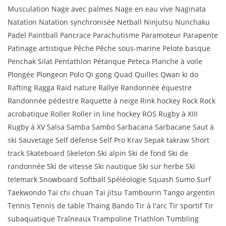
Musculation Nage avec palmes Nage en eau vive Naginata
Natation Natation synchronisée Netball Ninjutsu Nunchaku
Padel Paintball Pancrace Parachutisme Paramoteur Parapente
Patinage artistique Pêche Pêche sous-marine Pelote basque
Penchak Silat Pentathlon Pétanque Peteca Planche à voile
Plongée Plongeon Polo Qi gong Quad Quilles Qwan ki do
Rafting Ragga Raid nature Rallye Randonnée équestre
Randonnée pédestre Raquette à neige Rink hockey Rock Rock
acrobatique Roller Roller in line hockey ROS Rugby à XIII
Rugby à XV Salsa Samba Sambo Sarbacana Sarbacane Saut à
ski Sauvetage Self défense Self Pro Krav Sepak takraw Short
track Skateboard Skeleton Ski alpin Ski de fond Ski de
randonnée Ski de vitesse Ski nautique Ski sur herbe Ski
telemark Snowboard Softball Spéléologie Squash Sumo Surf
Taekwondo Taï chi chuan Taï jitsu Tambourin Tango argentin
Tennis Tennis de table Thaing Bando Tir à l'arc Tir sportif Tir
subaquatique Traîneaux Trampoline Triathlon Tumbling