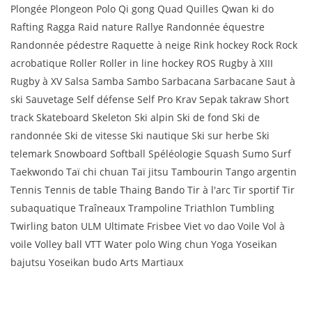
Plongée Plongeon Polo Qi gong Quad Quilles Qwan ki do
Rafting Ragga Raid nature Rallye Randonnée équestre
Randonnée pédestre Raquette à neige Rink hockey Rock Rock
acrobatique Roller Roller in line hockey ROS Rugby à XIII
Rugby à XV Salsa Samba Sambo Sarbacana Sarbacane Saut à
ski Sauvetage Self défense Self Pro Krav Sepak takraw Short
track Skateboard Skeleton Ski alpin Ski de fond Ski de
randonnée Ski de vitesse Ski nautique Ski sur herbe Ski
telemark Snowboard Softball Spéléologie Squash Sumo Surf
Taekwondo Taï chi chuan Taï jitsu Tambourin Tango argentin
Tennis Tennis de table Thaing Bando Tir à l'arc Tir sportif Tir
subaquatique Traîneaux Trampoline Triathlon Tumbling
Twirling baton ULM Ultimate Frisbee Viet vo dao Voile Vol à
voile Volley ball VTT Water polo Wing chun Yoga Yoseikan
bajutsu Yoseikan budo Arts Martiaux