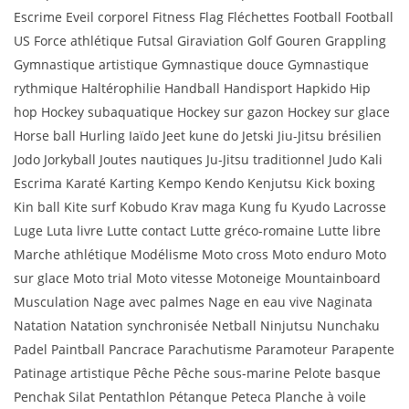
Escrime Eveil corporel Fitness Flag Fléchettes Football Football
US Force athlétique Futsal Giraviation Golf Gouren Grappling
Gymnastique artistique Gymnastique douce Gymnastique
rythmique Haltérophilie Handball Handisport Hapkido Hip
hop Hockey subaquatique Hockey sur gazon Hockey sur glace
Horse ball Hurling Iaïdo Jeet kune do Jetski Jiu-Jitsu brésilien
Jodo Jorkyball Joutes nautiques Ju-Jitsu traditionnel Judo Kali
Escrima Karaté Karting Kempo Kendo Kenjutsu Kick boxing
Kin ball Kite surf Kobudo Krav maga Kung fu Kyudo Lacrosse
Luge Luta livre Lutte contact Lutte gréco-romaine Lutte libre
Marche athlétique Modélisme Moto cross Moto enduro Moto
sur glace Moto trial Moto vitesse Motoneige Mountainboard
Musculation Nage avec palmes Nage en eau vive Naginata
Natation Natation synchronisée Netball Ninjutsu Nunchaku
Padel Paintball Pancrace Parachutisme Paramoteur Parapente
Patinage artistique Pêche Pêche sous-marine Pelote basque
Penchak Silat Pentathlon Pétanque Peteca Planche à voile