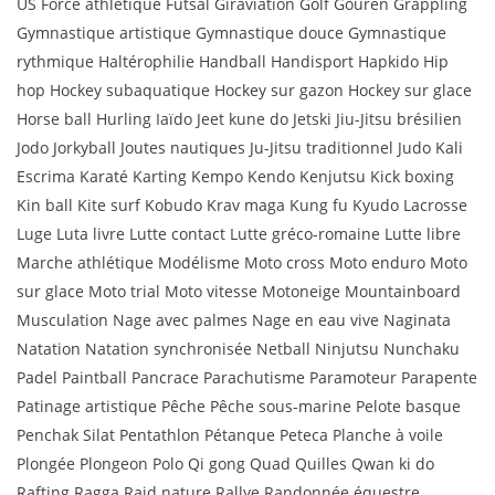
US Force athlétique Futsal Giraviation Golf Gouren Grappling
Gymnastique artistique Gymnastique douce Gymnastique
rythmique Haltérophilie Handball Handisport Hapkido Hip
hop Hockey subaquatique Hockey sur gazon Hockey sur glace
Horse ball Hurling Iaïdo Jeet kune do Jetski Jiu-Jitsu brésilien
Jodo Jorkyball Joutes nautiques Ju-Jitsu traditionnel Judo Kali
Escrima Karaté Karting Kempo Kendo Kenjutsu Kick boxing
Kin ball Kite surf Kobudo Krav maga Kung fu Kyudo Lacrosse
Luge Luta livre Lutte contact Lutte gréco-romaine Lutte libre
Marche athlétique Modélisme Moto cross Moto enduro Moto
sur glace Moto trial Moto vitesse Motoneige Mountainboard
Musculation Nage avec palmes Nage en eau vive Naginata
Natation Natation synchronisée Netball Ninjutsu Nunchaku
Padel Paintball Pancrace Parachutisme Paramoteur Parapente
Patinage artistique Pêche Pêche sous-marine Pelote basque
Penchak Silat Pentathlon Pétanque Peteca Planche à voile
Plongée Plongeon Polo Qi gong Quad Quilles Qwan ki do
Rafting Ragga Raid nature Rallye Randonnée équestre