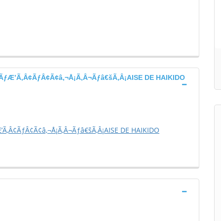
ƒÆ’Ã‚Â¢ÃƒÂ¢Ã¢â‚¬Å¡Ã‚Â¬Ãƒâ€šÃ‚Â¡AISE DE HAIKIDO
Ã‚Â¢ÃƒÂ¢Ã¢â‚¬Å¡Ã‚Â¬Ãƒâ€šÃ‚Â¡AISE DE HAIKIDO