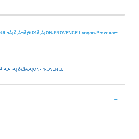
â‚¬Å¡Ã‚Â¬Ãƒâ€šÃ‚Â¡ON-PROVENCE Lançon-Provence
¬Å¡Ã‚Â¬Ãƒâ€šÃ‚Â¡ON-PROVENCE