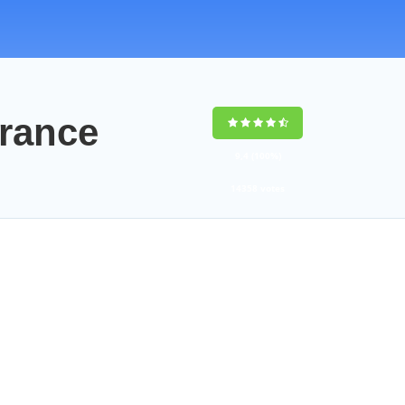
rance
9,4
(100%)
14358
votes