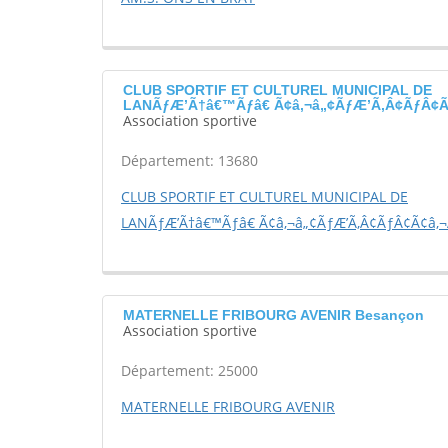
CLUB SPORTIF ET CULTUREL MUNICIPAL DE
LANÃƒÆ’Ã†â€™Ãƒâ€ Ã¢â‚¬â„¢ÃƒÆ’Ã‚Â¢ÃƒÂ¢Ã¢
Association sportive
Département: 13680
CLUB SPORTIF ET CULTUREL MUNICIPAL DE
LANÃƒÆ’Ã†â€™Ãƒâ€ Ã¢â‚¬â„¢ÃƒÆ’Ã‚Â¢ÃƒÂ¢Ã¢â‚
MATERNELLE FRIBOURG AVENIR Besançon
Association sportive
Département: 25000
MATERNELLE FRIBOURG AVENIR