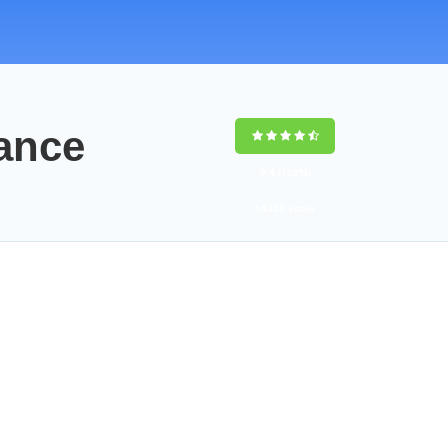
ance
9,4
(100%)
14358
votes