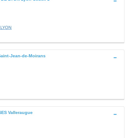
 LYON
int-Jean-de-Moirans
S Valleraugue