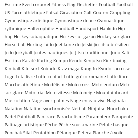
Escrime Eveil corporel Fitness Flag Fléchettes Football Football
US Force athlétique Futsal Giraviation Golf Gouren Grappling
Gymnastique artistique Gymnastique douce Gymnastique
rythmique Haltérophilie Handball Handisport Hapkido Hip
hop Hockey subaquatique Hockey sur gazon Hockey sur glace
Horse ball Hurling Iaïdo Jeet kune do Jetski Jiu-Jitsu brésilien
Jodo Jorkyball Joutes nautiques Ju-Jitsu traditionnel Judo Kali
Escrima Karaté Karting Kempo Kendo Kenjutsu Kick boxing
Kin ball Kite surf Kobudo Krav maga Kung fu Kyudo Lacrosse
Luge Luta livre Lutte contact Lutte gréco-romaine Lutte libre
Marche athlétique Modélisme Moto cross Moto enduro Moto
sur glace Moto trial Moto vitesse Motoneige Mountainboard
Musculation Nage avec palmes Nage en eau vive Naginata
Natation Natation synchronisée Netball Ninjutsu Nunchaku
Padel Paintball Pancrace Parachutisme Paramoteur Parapente
Patinage artistique Pêche Pêche sous-marine Pelote basque
Penchak Silat Pentathlon Pétanque Peteca Planche à voile