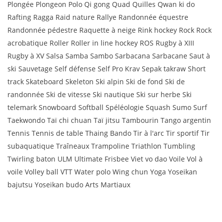
Plongée Plongeon Polo Qi gong Quad Quilles Qwan ki do
Rafting Ragga Raid nature Rallye Randonnée équestre
Randonnée pédestre Raquette à neige Rink hockey Rock Rock
acrobatique Roller Roller in line hockey ROS Rugby à XIII
Rugby à XV Salsa Samba Sambo Sarbacana Sarbacane Saut à
ski Sauvetage Self défense Self Pro Krav Sepak takraw Short
track Skateboard Skeleton Ski alpin Ski de fond Ski de
randonnée Ski de vitesse Ski nautique Ski sur herbe Ski
telemark Snowboard Softball Spéléologie Squash Sumo Surf
Taekwondo Taï chi chuan Taï jitsu Tambourin Tango argentin
Tennis Tennis de table Thaing Bando Tir à l'arc Tir sportif Tir
subaquatique Traîneaux Trampoline Triathlon Tumbling
Twirling baton ULM Ultimate Frisbee Viet vo dao Voile Vol à
voile Volley ball VTT Water polo Wing chun Yoga Yoseikan
bajutsu Yoseikan budo Arts Martiaux