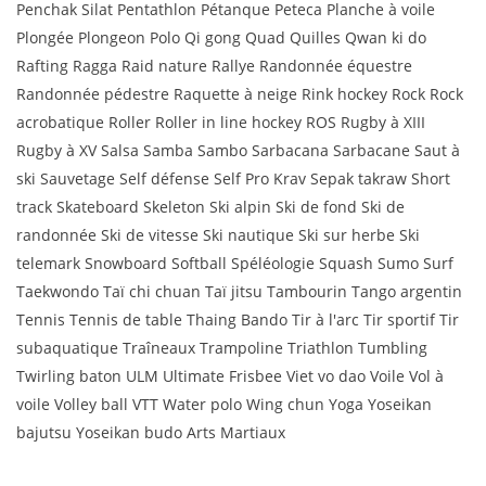
Penchak Silat Pentathlon Pétanque Peteca Planche à voile
Plongée Plongeon Polo Qi gong Quad Quilles Qwan ki do
Rafting Ragga Raid nature Rallye Randonnée équestre
Randonnée pédestre Raquette à neige Rink hockey Rock Rock
acrobatique Roller Roller in line hockey ROS Rugby à XIII
Rugby à XV Salsa Samba Sambo Sarbacana Sarbacane Saut à
ski Sauvetage Self défense Self Pro Krav Sepak takraw Short
track Skateboard Skeleton Ski alpin Ski de fond Ski de
randonnée Ski de vitesse Ski nautique Ski sur herbe Ski
telemark Snowboard Softball Spéléologie Squash Sumo Surf
Taekwondo Taï chi chuan Taï jitsu Tambourin Tango argentin
Tennis Tennis de table Thaing Bando Tir à l'arc Tir sportif Tir
subaquatique Traîneaux Trampoline Triathlon Tumbling
Twirling baton ULM Ultimate Frisbee Viet vo dao Voile Vol à
voile Volley ball VTT Water polo Wing chun Yoga Yoseikan
bajutsu Yoseikan budo Arts Martiaux