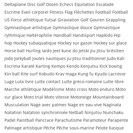
Deltaplane Disc Golf Dozen Echecs Equitation Escalade
Escrime Eveil corporel Fitness Flag Fléchettes Football Football
US Force athlétique Futsal Giraviation Golf Gouren Grappling
Gymnastique artistique Gymnastique douce Gymnastique
rythmique Haltérophilie Handball Handisport Hapkido Hip
hop Hockey subaquatique Hockey sur gazon Hockey sur glace
Horse ball Hurling Iaïdo Jeet kune do Jetski Jiu-Jitsu brésilien
Jodo Jorkyball Joutes nautiques Ju-Jitsu traditionnel Judo Kali
Escrima Karaté Karting Kempo Kendo Kenjutsu Kick boxing
Kin ball Kite surf Kobudo Krav maga Kung fu Kyudo Lacrosse
Luge Luta livre Lutte contact Lutte gréco-romaine Lutte libre
Marche athlétique Modélisme Moto cross Moto enduro Moto
sur glace Moto trial Moto vitesse Motoneige Mountainboard
Musculation Nage avec palmes Nage en eau vive Naginata
Natation Natation synchronisée Netball Ninjutsu Nunchaku
Padel Paintball Pancrace Parachutisme Paramoteur Parapente
Patinage artistique Pêche Pêche sous-marine Pelote basque