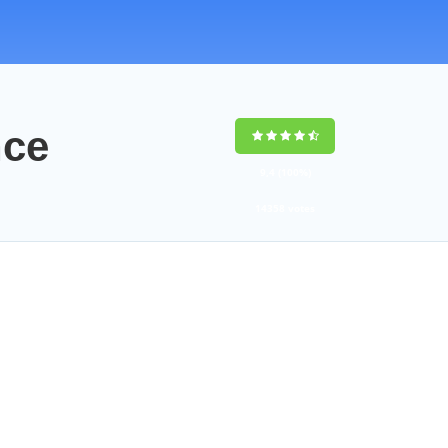
nce
9,4
(100%)
14358
votes