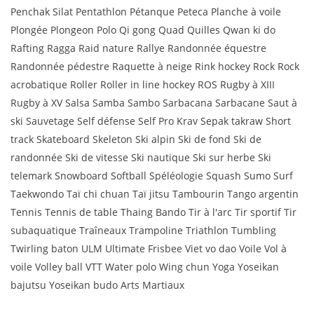
Penchak Silat Pentathlon Pétanque Peteca Planche à voile
Plongée Plongeon Polo Qi gong Quad Quilles Qwan ki do
Rafting Ragga Raid nature Rallye Randonnée équestre
Randonnée pédestre Raquette à neige Rink hockey Rock Rock
acrobatique Roller Roller in line hockey ROS Rugby à XIII
Rugby à XV Salsa Samba Sambo Sarbacana Sarbacane Saut à
ski Sauvetage Self défense Self Pro Krav Sepak takraw Short
track Skateboard Skeleton Ski alpin Ski de fond Ski de
randonnée Ski de vitesse Ski nautique Ski sur herbe Ski
telemark Snowboard Softball Spéléologie Squash Sumo Surf
Taekwondo Taï chi chuan Taï jitsu Tambourin Tango argentin
Tennis Tennis de table Thaing Bando Tir à l'arc Tir sportif Tir
subaquatique Traîneaux Trampoline Triathlon Tumbling
Twirling baton ULM Ultimate Frisbee Viet vo dao Voile Vol à
voile Volley ball VTT Water polo Wing chun Yoga Yoseikan
bajutsu Yoseikan budo Arts Martiaux