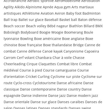
Accrobranche Aérobic sportive Aéromodélisme Aérostation
Agility Aikido Alpinisme Apnée Aqua gym Arts martiaux
artistiques Athlétisme Aviation Aviron Baby foot Badminton
Ball trap Ballet sur glace Baseball Basket ball Baton défense
Beach soccer Beach volley Bébé nageur Biathlon Billard BMX
Bobsleigh Bodyboard Boogie Woogie Boomerang Boule
lyonnaise Bowling Boxe américaine Boxe anglaise Boxe
chinoise Boxe française Boxe thaïlandaise Bridge Canne de
combat Canne défense Canoë kayak Canyonisme Capoeira
Carrom Cerf volant Chanbara Char à voile Chasse
Cheerleading Cirque Claquettes Combat libre Combat
médiéval Course à pied Course camarguaise Course
d'orientation Cricket Curling Cyclisme sur piste Cyclisme sur
route Cyclo-cross Cyclotourisme Danse africaine Danse
classique Danse contemporaine Danse country Danse
espagnole Danse indienne Danse jazz Danse modern jazz
Danse orientale Danse sur glace Danses caraïbes Danses de
salon Danses latines Danses standards Danses swing