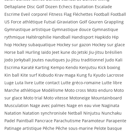
Deltaplane Disc Golf Dozen Echecs Equitation Escalade
Escrime Eveil corporel Fitness Flag Fléchettes Football Football
US Force athlétique Futsal Giraviation Golf Gouren Grappling
Gymnastique artistique Gymnastique douce Gymnastique
rythmique Haltérophilie Handball Handisport Hapkido Hip
hop Hockey subaquatique Hockey sur gazon Hockey sur glace
Horse ball Hurling Iaïdo Jeet kune do Jetski Jiu-Jitsu brésilien
Jodo Jorkyball Joutes nautiques Ju-Jitsu traditionnel Judo Kali
Escrima Karaté Karting Kempo Kendo Kenjutsu Kick boxing
Kin ball Kite surf Kobudo Krav maga Kung fu Kyudo Lacrosse
Luge Luta livre Lutte contact Lutte gréco-romaine Lutte libre
Marche athlétique Modélisme Moto cross Moto enduro Moto
sur glace Moto trial Moto vitesse Motoneige Mountainboard
Musculation Nage avec palmes Nage en eau vive Naginata
Natation Natation synchronisée Netball Ninjutsu Nunchaku
Padel Paintball Pancrace Parachutisme Paramoteur Parapente
Patinage artistique Pêche Pêche sous-marine Pelote basque