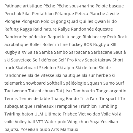
Patinage artistique Pêche Pêche sous-marine Pelote basque
Penchak Silat Pentathlon Pétanque Peteca Planche à voile
Plongée Plongeon Polo Qi gong Quad Quilles Qwan ki do
Rafting Ragga Raid nature Rallye Randonnée équestre
Randonnée pédestre Raquette à neige Rink hockey Rock Rock
acrobatique Roller Roller in line hockey ROS Rugby à XIII
Rugby à XV Salsa Samba Sambo Sarbacana Sarbacane Saut à
ski Sauvetage Self défense Self Pro Krav Sepak takraw Short
track Skateboard Skeleton Ski alpin Ski de fond Ski de
randonnée Ski de vitesse Ski nautique Ski sur herbe Ski
telemark Snowboard Softball Spéléologie Squash Sumo Surf
Taekwondo Taï chi chuan Taï jitsu Tambourin Tango argentin
Tennis Tennis de table Thaing Bando Tir à l'arc Tir sportif Tir
subaquatique Traîneaux Trampoline Triathlon Tumbling
Twirling baton ULM Ultimate Frisbee Viet vo dao Voile Vol à
voile Volley ball VTT Water polo Wing chun Yoga Yoseikan
bajutsu Yoseikan budo Arts Martiaux