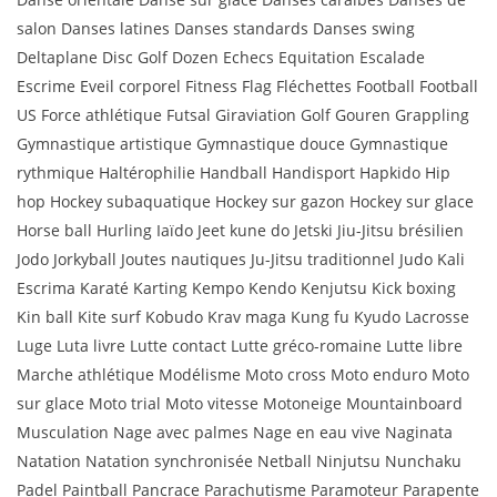
salon Danses latines Danses standards Danses swing
Deltaplane Disc Golf Dozen Echecs Equitation Escalade
Escrime Eveil corporel Fitness Flag Fléchettes Football Football
US Force athlétique Futsal Giraviation Golf Gouren Grappling
Gymnastique artistique Gymnastique douce Gymnastique
rythmique Haltérophilie Handball Handisport Hapkido Hip
hop Hockey subaquatique Hockey sur gazon Hockey sur glace
Horse ball Hurling Iaïdo Jeet kune do Jetski Jiu-Jitsu brésilien
Jodo Jorkyball Joutes nautiques Ju-Jitsu traditionnel Judo Kali
Escrima Karaté Karting Kempo Kendo Kenjutsu Kick boxing
Kin ball Kite surf Kobudo Krav maga Kung fu Kyudo Lacrosse
Luge Luta livre Lutte contact Lutte gréco-romaine Lutte libre
Marche athlétique Modélisme Moto cross Moto enduro Moto
sur glace Moto trial Moto vitesse Motoneige Mountainboard
Musculation Nage avec palmes Nage en eau vive Naginata
Natation Natation synchronisée Netball Ninjutsu Nunchaku
Padel Paintball Pancrace Parachutisme Paramoteur Parapente