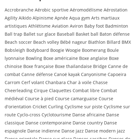
Accrobranche Aérobic sportive Aéromodélisme Aérostation
Agility Aikido Alpinisme Apnée Aqua gym Arts martiaux
artistiques Athlétisme Aviation Aviron Baby foot Badminton
Ball trap Ballet sur glace Baseball Basket ball Baton défense
Beach soccer Beach volley Bébé nageur Biathlon Billard BMX
Bobsleigh Bodyboard Boogie Woogie Boomerang Boule
lyonnaise Bowling Boxe américaine Boxe anglaise Boxe
chinoise Boxe française Boxe thaïlandaise Bridge Canne de
combat Canne défense Canoë kayak Canyonisme Capoeira
Carrom Cerf volant Chanbara Char à voile Chasse
Cheerleading Cirque Claquettes Combat libre Combat
médiéval Course à pied Course camarguaise Course
d'orientation Cricket Curling Cyclisme sur piste Cyclisme sur
route Cyclo-cross Cyclotourisme Danse africaine Danse
classique Danse contemporaine Danse country Danse
espagnole Danse indienne Danse jazz Danse modern jazz
Danse orientale Danse sur glace Danses caraïbes Danses de