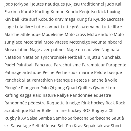
Jodo Jorkyball Joutes nautiques Ju-Jitsu traditionnel Judo Kali
Escrima Karaté Karting Kempo Kendo Kenjutsu Kick boxing
Kin ball Kite surf Kobudo Krav maga Kung fu Kyudo Lacrosse
Luge Luta livre Lutte contact Lutte gréco-romaine Lutte libre
Marche athlétique Modélisme Moto cross Moto enduro Moto
sur glace Moto trial Moto vitesse Motoneige Mountainboard
Musculation Nage avec palmes Nage en eau vive Naginata
Natation Natation synchronisée Netball Ninjutsu Nunchaku
Padel Paintball Pancrace Parachutisme Paramoteur Parapente
Patinage artistique Pêche Pêche sous-marine Pelote basque
Penchak Silat Pentathlon Pétanque Peteca Planche à voile
Plongée Plongeon Polo Qi gong Quad Quilles Qwan ki do
Rafting Ragga Raid nature Rallye Randonnée équestre
Randonnée pédestre Raquette à neige Rink hockey Rock Rock
acrobatique Roller Roller in line hockey ROS Rugby à XIII
Rugby à XV Salsa Samba Sambo Sarbacana Sarbacane Saut à
ski Sauvetage Self défense Self Pro Krav Sepak takraw Short