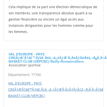
Cela implique de sa part une élection démocratique de
ses membres, une transparence absolue quant à sa
gestion financière ou encore un égal accès aux
instances dirigeantes pour les hommes comme pour
les femmes.
VAL D'EUROPE - PAYS
CREÃƒÆ’Ã†â€™Ãƒâ€ Ã¢â‚¬â„¢ÃƒÆ’Ã‚Â¢ÃƒÂ¢Ã¢â‚¬Å¡Ã‚Â¬Ã
BASKET-CLUB (VEPCBC) Bailly-Romainvilliers
Association sportive
Département: 77700
VAL D'EUROPE - PAYS
CREÃƒÆ’Ã†â€™Ãƒâ€ Ã¢â‚¬â„¢ÃƒÆ’Ã‚Â¢ÃƒÂ¢Ã¢â‚¬Å¡Ã‚Â¬Ãƒâ€šÃ
BASKET-CLUB (VEPCBC)