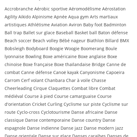
Accrobranche Aérobic sportive Aéromodélisme Aérostation
Agility Aikido Alpinisme Apnée Aqua gym Arts martiaux
artistiques Athlétisme Aviation Aviron Baby foot Badminton
Ball trap Ballet sur glace Baseball Basket ball Baton défense
Beach soccer Beach volley Bébé nageur Biathlon Billard BMX
Bobsleigh Bodyboard Boogie Woogie Boomerang Boule
lyonnaise Bowling Boxe américaine Boxe anglaise Boxe
chinoise Boxe française Boxe thaïlandaise Bridge Canne de
combat Canne défense Canoë kayak Canyonisme Capoeira
Carrom Cerf volant Chanbara Char à voile Chasse
Cheerleading Cirque Claquettes Combat libre Combat
médiéval Course à pied Course camarguaise Course
d'orientation Cricket Curling Cyclisme sur piste Cyclisme sur
route Cyclo-cross Cyclotourisme Danse africaine Danse
classique Danse contemporaine Danse country Danse
espagnole Danse indienne Danse jazz Danse modern jazz
Danse orientale Danse sur glace Danses caraïbes Danses de