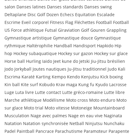
salon Danses latines Danses standards Danses swing
Deltaplane Disc Golf Dozen Echecs Equitation Escalade
Escrime Eveil corporel Fitness Flag Fléchettes Football Football
US Force athlétique Futsal Giraviation Golf Gouren Grappling
Gymnastique artistique Gymnastique douce Gymnastique
rythmique Haltérophilie Handball Handisport Hapkido Hip
hop Hockey subaquatique Hockey sur gazon Hockey sur glace
Horse ball Hurling Iaïdo Jeet kune do Jetski Jiu-Jitsu brésilien
Jodo Jorkyball Joutes nautiques Ju-Jitsu traditionnel Judo Kali
Escrima Karaté Karting Kempo Kendo Kenjutsu Kick boxing
Kin ball Kite surf Kobudo Krav maga Kung fu Kyudo Lacrosse
Luge Luta livre Lutte contact Lutte gréco-romaine Lutte libre
Marche athlétique Modélisme Moto cross Moto enduro Moto
sur glace Moto trial Moto vitesse Motoneige Mountainboard
Musculation Nage avec palmes Nage en eau vive Naginata
Natation Natation synchronisée Netball Ninjutsu Nunchaku
Padel Paintball Pancrace Parachutisme Paramoteur Parapente