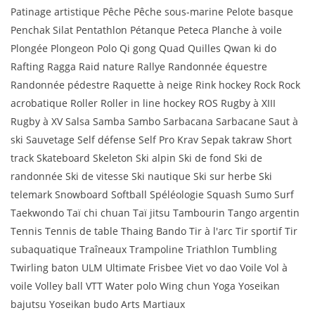
Patinage artistique Pêche Pêche sous-marine Pelote basque
Penchak Silat Pentathlon Pétanque Peteca Planche à voile
Plongée Plongeon Polo Qi gong Quad Quilles Qwan ki do
Rafting Ragga Raid nature Rallye Randonnée équestre
Randonnée pédestre Raquette à neige Rink hockey Rock Rock
acrobatique Roller Roller in line hockey ROS Rugby à XIII
Rugby à XV Salsa Samba Sambo Sarbacana Sarbacane Saut à
ski Sauvetage Self défense Self Pro Krav Sepak takraw Short
track Skateboard Skeleton Ski alpin Ski de fond Ski de
randonnée Ski de vitesse Ski nautique Ski sur herbe Ski
telemark Snowboard Softball Spéléologie Squash Sumo Surf
Taekwondo Taï chi chuan Taï jitsu Tambourin Tango argentin
Tennis Tennis de table Thaing Bando Tir à l'arc Tir sportif Tir
subaquatique Traîneaux Trampoline Triathlon Tumbling
Twirling baton ULM Ultimate Frisbee Viet vo dao Voile Vol à
voile Volley ball VTT Water polo Wing chun Yoga Yoseikan
bajutsu Yoseikan budo Arts Martiaux