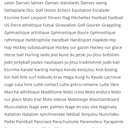
salon Danses latines Danses standards Danses swing
Deltaplane Disc Golf Dozen Echecs Equitation Escalade
Escrime Eveil corporel Fitness Flag Fléchettes Football Football
US Force athlétique Futsal Giraviation Golf Gouren Grappling
Gymnastique artistique Gymnastique douce Gymnastique
rythmique Haltérophilie Handball Handisport Hapkido Hip
hop Hockey subaquatique Hockey sur gazon Hockey sur glace
Horse ball Hurling Iaïdo Jeet kune do Jetski Jiu-Jitsu brésilien
Jodo Jorkyball Joutes nautiques Ju-Jitsu traditionnel Judo Kali
Escrima Karaté Karting Kempo Kendo Kenjutsu Kick boxing
Kin ball Kite surf Kobudo Krav maga Kung fu Kyudo Lacrosse
Luge Luta livre Lutte contact Lutte gréco-romaine Lutte libre
Marche athlétique Modélisme Moto cross Moto enduro Moto
sur glace Moto trial Moto vitesse Motoneige Mountainboard
Musculation Nage avec palmes Nage en eau vive Naginata
Natation Natation synchronisée Netball Ninjutsu Nunchaku
Padel Paintball Pancrace Parachutisme Paramoteur Parapente