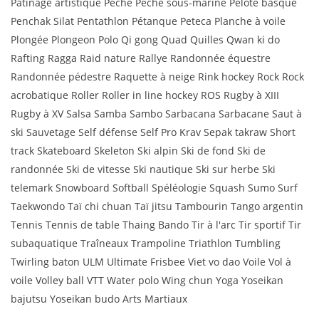
Patinage artistique Pêche Pêche sous-marine Pelote basque
Penchak Silat Pentathlon Pétanque Peteca Planche à voile
Plongée Plongeon Polo Qi gong Quad Quilles Qwan ki do
Rafting Ragga Raid nature Rallye Randonnée équestre
Randonnée pédestre Raquette à neige Rink hockey Rock Rock
acrobatique Roller Roller in line hockey ROS Rugby à XIII
Rugby à XV Salsa Samba Sambo Sarbacana Sarbacane Saut à
ski Sauvetage Self défense Self Pro Krav Sepak takraw Short
track Skateboard Skeleton Ski alpin Ski de fond Ski de
randonnée Ski de vitesse Ski nautique Ski sur herbe Ski
telemark Snowboard Softball Spéléologie Squash Sumo Surf
Taekwondo Taï chi chuan Taï jitsu Tambourin Tango argentin
Tennis Tennis de table Thaing Bando Tir à l'arc Tir sportif Tir
subaquatique Traîneaux Trampoline Triathlon Tumbling
Twirling baton ULM Ultimate Frisbee Viet vo dao Voile Vol à
voile Volley ball VTT Water polo Wing chun Yoga Yoseikan
bajutsu Yoseikan budo Arts Martiaux