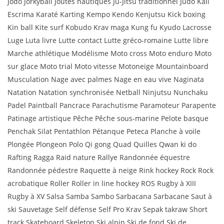
Jodo Jorkyball Joutes nautiques Ju-Jitsu traditionnel Judo Kali
Escrima Karaté Karting Kempo Kendo Kenjutsu Kick boxing
Kin ball Kite surf Kobudo Krav maga Kung fu Kyudo Lacrosse
Luge Luta livre Lutte contact Lutte gréco-romaine Lutte libre
Marche athlétique Modélisme Moto cross Moto enduro Moto
sur glace Moto trial Moto vitesse Motoneige Mountainboard
Musculation Nage avec palmes Nage en eau vive Naginata
Natation Natation synchronisée Netball Ninjutsu Nunchaku
Padel Paintball Pancrace Parachutisme Paramoteur Parapente
Patinage artistique Pêche Pêche sous-marine Pelote basque
Penchak Silat Pentathlon Pétanque Peteca Planche à voile
Plongée Plongeon Polo Qi gong Quad Quilles Qwan ki do
Rafting Ragga Raid nature Rallye Randonnée équestre
Randonnée pédestre Raquette à neige Rink hockey Rock Rock
acrobatique Roller Roller in line hockey ROS Rugby à XIII
Rugby à XV Salsa Samba Sambo Sarbacana Sarbacane Saut à
ski Sauvetage Self défense Self Pro Krav Sepak takraw Short
track Skateboard Skeleton Ski alpin Ski de fond Ski de